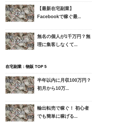
【最新在宅副業】
Facebookで稼ぐ最...
無名の個人が1千万円？無
理に集客しなくて...
在宅副業：物販 TOP 5
半年以内に月収100万円？
初月から10万...
輸出転売で稼ぐ！ 初心者
でも簡単に稼げる...