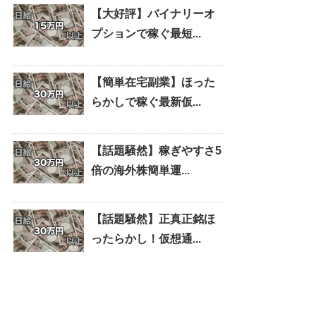
【大好評】バイナリーオ
プションで稼ぐ最短...
【簡単在宅副業】ほった
らかしで稼ぐ最新仮...
【話題騒然】稼ぎやすさ5
倍の海外株簡単運...
【話題騒然】正真正銘ほ
ったらかし！仮想通...