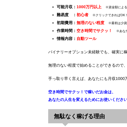
可能月収：
1000万円以上
※資金額によ
難易度 ：
初心者
※クリックできればOK
初期費用：
無理のない程度
※最初は少資
作業時間：
空き時間でサクッ！
※あな
情報内容：
自動ツール
バイナリーオプション未経験でも、確実に
無理のない程度で始めることができるので
手っ取り早く言えば、あなたにも月収100
空き時間でサクッ！で稼いだお金は、
あなたの人生を変えるためにお使いくださ
無駄なく稼げる理由