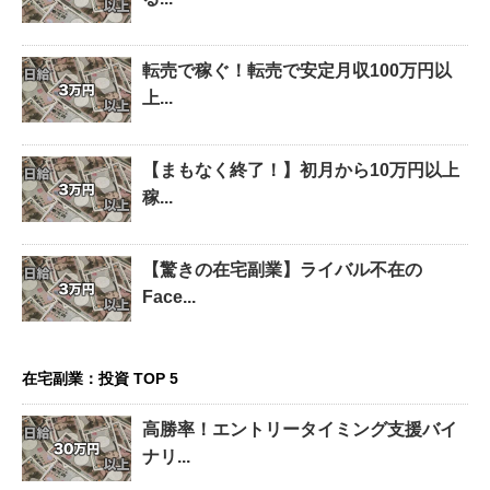
転売で稼ぐ！転売で安定月収100万円以
上...
【まもなく終了！】初月から10万円以上
稼...
【驚きの在宅副業】ライバル不在の
Face...
在宅副業：投資 TOP 5
高勝率！エントリータイミング支援バイ
ナリ...