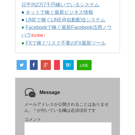
日平均2万7千円稼いでいるシステム
●
ネットで稼ぐ最新ビジネス情報
●
LINEで稼ぐLINE@自動配信システム
●
Facebookで稼ぐ最新Facebook活用ノウ
ハウ
安定実績！
●
FXで稼ぐリスク不要のFX最新ツール
B!
LINE
Message
メールアドレスが公開されることはありませ
ん。
*
が付いている欄は必須項目です
コメント