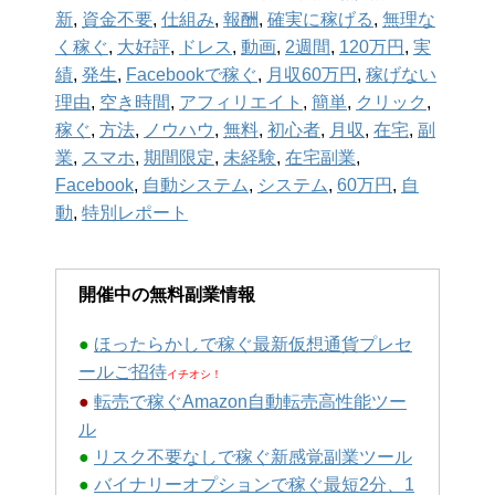
新
,
資金不要
,
仕組み
,
報酬
,
確実に稼げる
,
無理な
く稼ぐ
,
大好評
,
ドレス
,
動画
,
2週間
,
120万円
,
実
績
,
発生
,
Facebookで稼ぐ
,
月収60万円
,
稼げない
理由
,
空き時間
,
アフィリエイト
,
簡単
,
クリック
,
稼ぐ
,
方法
,
ノウハウ
,
無料
,
初心者
,
月収
,
在宅
,
副
業
,
スマホ
,
期間限定
,
未経験
,
在宅副業
,
Facebook
,
自動システム
,
システム
,
60万円
,
自
動
,
特別レポート
開催中の無料副業情報
●
ほったらかしで稼ぐ最新仮想通貨プレセ
ールご招待
イチオシ！
●
転売で稼ぐAmazon自動転売高性能ツー
ル
●
リスク不要なしで稼ぐ新感覚副業ツール
●
バイナリーオプションで稼ぐ最短2分、1