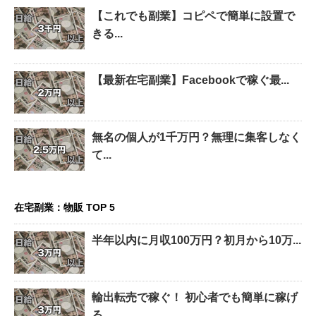
【これでも副業】コピペで簡単に設置で
きる...
【最新在宅副業】Facebookで稼ぐ最...
無名の個人が1千万円？無理に集客しなく
て...
在宅副業：物販 TOP 5
半年以内に月収100万円？初月から10万...
輸出転売で稼ぐ！ 初心者でも簡単に稼げ
る...