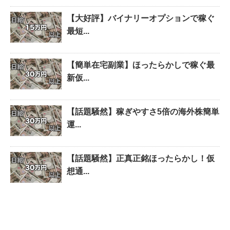
【大好評】バイナリーオプションで稼ぐ
最短...
【簡単在宅副業】ほったらかしで稼ぐ最
新仮...
【話題騒然】稼ぎやすさ5倍の海外株簡単
運...
【話題騒然】正真正銘ほったらかし！仮
想通...