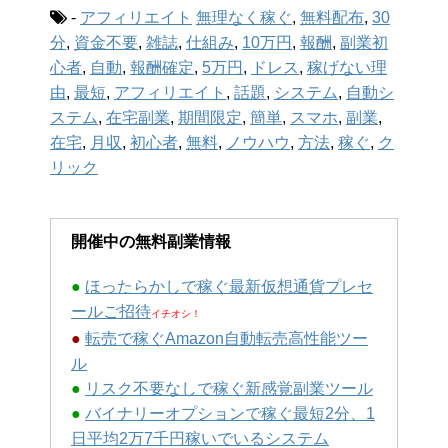
-
アフィリエイト
無理なく稼ぐ
,
無料配布
,
30
分
,
資金不要
,
雑誌
,
仕組み
,
10万円
,
報酬
,
副業初
心者
,
自動
,
報酬確定
,
5万円
,
ドレス
,
稼げない理
由
,
最短
,
アフィリエイト
,
話題
,
システム
,
自動シ
ステム
,
在宅副業
,
期間限定
,
簡単
,
スマホ
,
副業
,
在宅
,
月収
,
初心者
,
無料
,
ノウハウ
,
方法
,
稼ぐ
,
ク
リック
開催中の無料副業情報
●
ほったらかしで稼ぐ最新仮想通貨プレセ
ールご招待
イチオシ！
●
転売で稼ぐAmazon自動転売高性能ツー
ル
●
リスク不要なしで稼ぐ新感覚副業ツール
●
バイナリーオプションで稼ぐ最短2分、1
日平均2万7千円稼いでいるシステム