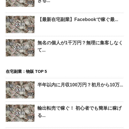
きる...
【最新在宅副業】Facebookで稼ぐ最...
無名の個人が1千万円？無理に集客しなく
て...
在宅副業：物販 TOP 5
半年以内に月収100万円？初月から10万...
輸出転売で稼ぐ！ 初心者でも簡単に稼げ
る...