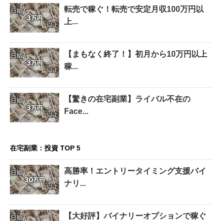
転売で稼ぐ！転売で安定月収100万円以
上...
【まもなく終了！】初月から10万円以上
稼...
【驚きの在宅副業】ライバル不在の
Face...
在宅副業：投資 TOP 5
高勝率！エントリータイミング支援バイ
ナリ...
【大好評】バイナリーオプションで稼ぐ