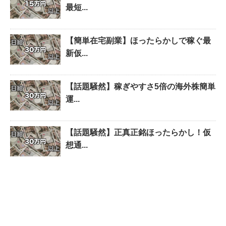
最短...
【簡単在宅副業】ほったらかしで稼ぐ最
新仮...
【話題騒然】稼ぎやすさ5倍の海外株簡単
運...
【話題騒然】正真正銘ほったらかし！仮
想通...