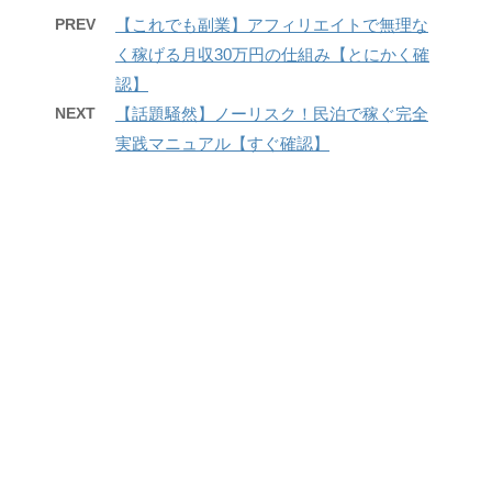
PREV
【これでも副業】アフィリエイトで無理な
く稼げる月収30万円の仕組み【とにかく確
認】
NEXT
【話題騒然】ノーリスク！民泊で稼ぐ完全
実践マニュアル【すぐ確認】