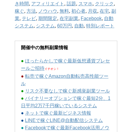
き時間
,
アフィリエイト
,
話題
,
スマホ
,
クリック
,
稼ぐ
,
方法
,
ノウハウ
,
無料
,
初心者
,
月収
,
在宅
,
副
業
,
テレビ
,
期間限定
,
在宅副業
,
Facebook
,
自動
システム
,
システム
,
60万円
,
自動
,
特別レポート
開催中の無料副業情報
●
ほったらかしで稼ぐ最新仮想通貨プレセ
ールご招待
イチオシ！
●
転売で稼ぐAmazon自動転売高性能ツー
ル
●
リスク不要なしで稼ぐ新感覚副業ツール
●
バイナリーオプションで稼ぐ最短2分、1
日平均2万7千円稼いでいるシステム
●
ネットで稼ぐ最新ビジネス情報
●
LINEで稼ぐLINE@自動配信システム
●
Facebookで稼ぐ最新Facebook活用ノウ