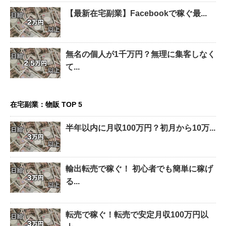
【最新在宅副業】Facebookで稼ぐ最...
無名の個人が1千万円？無理に集客しなく
て...
在宅副業：物販 TOP 5
半年以内に月収100万円？初月から10万...
輸出転売で稼ぐ！ 初心者でも簡単に稼げ
る...
転売で稼ぐ！転売で安定月収100万円以