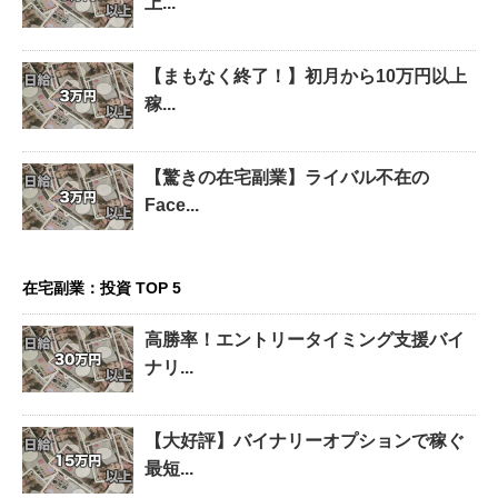
上...
【まもなく終了！】初月から10万円以上
稼...
【驚きの在宅副業】ライバル不在の
Face...
在宅副業：投資 TOP 5
高勝率！エントリータイミング支援バイ
ナリ...
【大好評】バイナリーオプションで稼ぐ
最短...