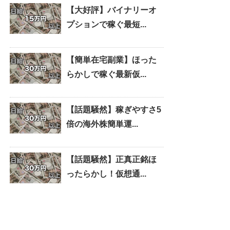
【大好評】バイナリーオ
プションで稼ぐ最短...
【簡単在宅副業】ほった
らかしで稼ぐ最新仮...
【話題騒然】稼ぎやすさ5
倍の海外株簡単運...
【話題騒然】正真正銘ほ
ったらかし！仮想通...