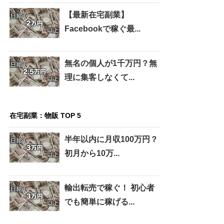
【最新在宅副業】
Facebookで稼ぐ最...
無名の個人が1千万円？無
理に集客しなくて...
在宅副業：物販 TOP 5
半年以内に月収100万円？
初月から10万...
輸出転売で稼ぐ！ 初心者
でも簡単に稼げる...