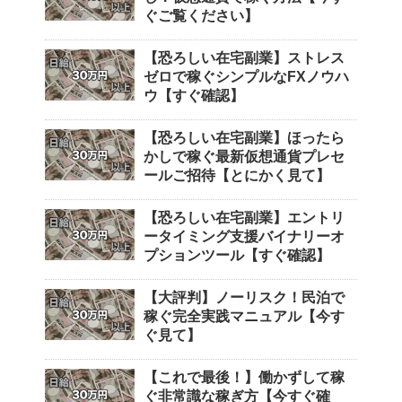
ぐご覧ください】
【恐ろしい在宅副業】ストレス
ゼロで稼ぐシンプルなFXノウハ
ウ【すぐ確認】
【恐ろしい在宅副業】ほったら
かしで稼ぐ最新仮想通貨プレセ
ールご招待【とにかく見て】
【恐ろしい在宅副業】エントリ
ータイミング支援バイナリーオ
プションツール【すぐ確認】
【大評判】ノーリスク！民泊で
稼ぐ完全実践マニュアル【今す
ぐ見て】
【これで最後！】働かずして稼
ぐ非常識な稼ぎ方【今すぐ確