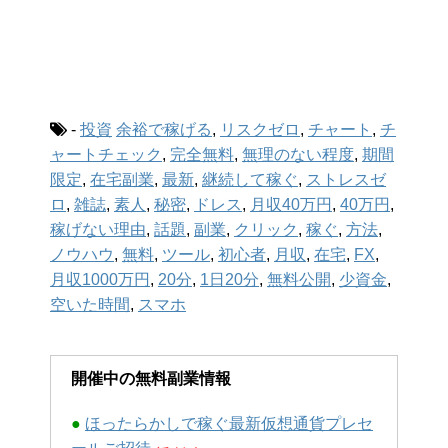
-
投資
余裕で稼げる
,
リスクゼロ
,
チャート
,
チ
ャートチェック
,
完全無料
,
無理のない程度
,
期間
限定
,
在宅副業
,
最新
,
継続して稼ぐ
,
ストレスゼ
ロ
,
雑誌
,
素人
,
秘密
,
ドレス
,
月収40万円
,
40万円
,
稼げない理由
,
話題
,
副業
,
クリック
,
稼ぐ
,
方法
,
ノウハウ
,
無料
,
ツール
,
初心者
,
月収
,
在宅
,
FX
,
月収1000万円
,
20分
,
1日20分
,
無料公開
,
少資金
,
空いた時間
,
スマホ
開催中の無料副業情報
●
ほったらかしで稼ぐ最新仮想通貨プレセ