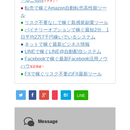
ールご招待
イチオシ！
●
転売で稼ぐAmazon自動転売高性能ツー
ル
●
リスク不要なしで稼ぐ新感覚副業ツール
●
バイナリーオプションで稼ぐ最短2分、1
日平均2万7千円稼いでいるシステム
●
ネットで稼ぐ最新ビジネス情報
●
LINEで稼ぐLINE@自動配信システム
●
Facebookで稼ぐ最新Facebook活用ノウ
ハウ
安定実績！
●
FXで稼ぐリスク不要のFX最新ツール
B!
LINE
Message