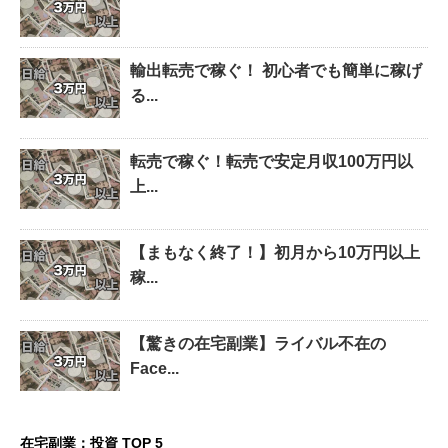
輸出転売で稼ぐ！ 初心者でも簡単に稼げ
る...
転売で稼ぐ！転売で安定月収100万円以
上...
【まもなく終了！】初月から10万円以上
稼...
【驚きの在宅副業】ライバル不在の
Face...
在宅副業：投資 TOP 5