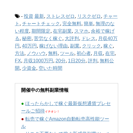
-
投資
最新
,
ストレスゼロ
,
リスクゼロ
,
チャー
ト
,
チャートチェック
,
完全無料
,
簡単
,
無理のな
い程度
,
期間限定
,
在宅副業
,
スマホ
,
余裕で稼げ
る
,
秘密
,
苦労なく稼ぐ
,
大評判
,
ドレス
,
月収40万
円
,
40万円
,
稼げない理由
,
副業
,
クリック
,
稼ぐ
,
方法
,
ノウハウ
,
無料
,
ツール
,
初心者
,
月収
,
在宅
,
FX
,
月収1000万円
,
20分
,
1日20分
,
評判
,
無料公
開
,
少資金
,
空いた時間
開催中の無料副業情報
●
ほったらかしで稼ぐ最新仮想通貨プレセ
ールご招待
イチオシ！
●
転売で稼ぐAmazon自動転売高性能ツー
ル