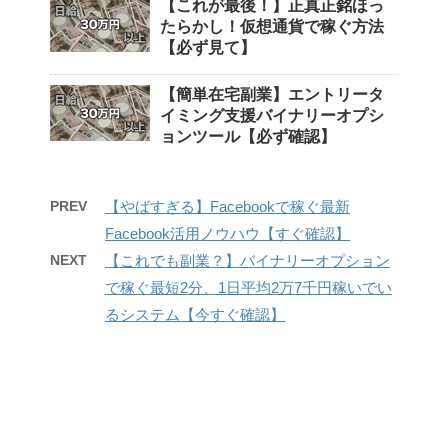
【これが最後！】正真正銘ほっ
たらかし！仮想通貨で稼ぐ方法
【必ず見て】
【簡単在宅副業】エントリータ
イミング支援バイナリーオプシ
ョンツール【必ず確認】
PREV
【やばすぎる】Facebookで稼ぐ最新
Facebook活用ノウハウ【すぐ確認】
NEXT
【これでも副業？】バイナリーオプション
で稼ぐ最短2分、1日平均2万7千円稼いでい
るシステム【今すぐ確認】