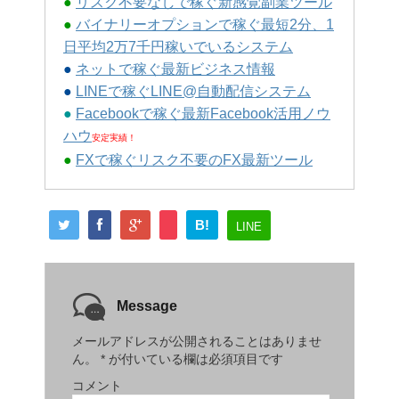
●
リスク不要なしで稼ぐ新感覚副業ツール
●
バイナリーオプションで稼ぐ最短2分、1
日平均2万7千円稼いでいるシステム
●
ネットで稼ぐ最新ビジネス情報
●
LINEで稼ぐLINE@自動配信システム
●
Facebookで稼ぐ最新Facebook活用ノウ
ハウ
安定実績！
●
FXで稼ぐリスク不要のFX最新ツール
B!
LINE
Message
メールアドレスが公開されることはありませ
ん。
*
が付いている欄は必須項目です
コメント