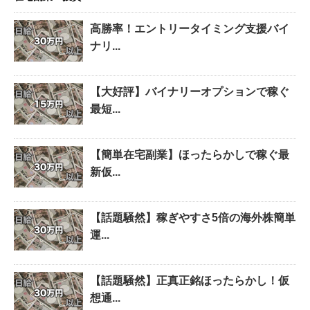
高勝率！エントリータイミング支援バイ
ナリ...
【大好評】バイナリーオプションで稼ぐ
最短...
【簡単在宅副業】ほったらかしで稼ぐ最
新仮...
【話題騒然】稼ぎやすさ5倍の海外株簡単
運...
【話題騒然】正真正銘ほったらかし！仮
想通...