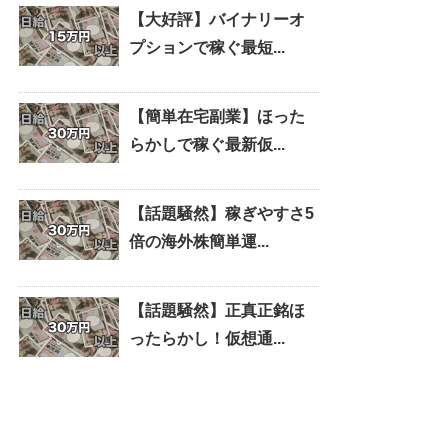
【大好評】バイナリーオ
プションで稼ぐ最短...
【簡単在宅副業】ほった
らかしで稼ぐ最新仮...
【話題騒然】稼ぎやすさ5
倍の海外株簡単運...
【話題騒然】正真正銘ほ
ったらかし！仮想通...