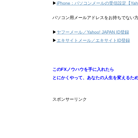
▶︎
iPhone：パソコンメールの受信設定【Ya
パソコン用メールアドレスをお持ちでない
▶︎
ヤフーメール／Yahoo!
JAPAN ID登録
▶︎
エキサイトメール／エキサイトID登録
このFXノウハウを手に入れたら
とにかくやって、あなたの人生を変えるた
スポンサーリンク