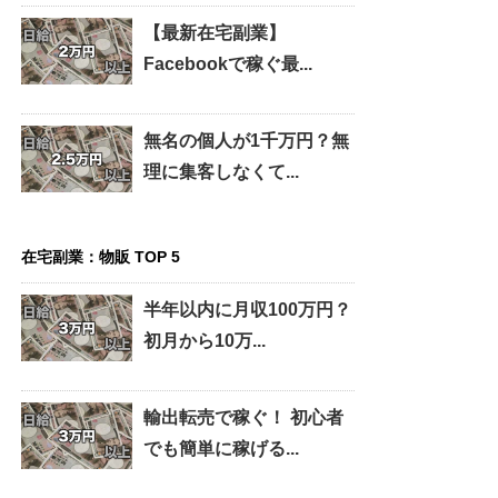
【最新在宅副業】
Facebookで稼ぐ最...
無名の個人が1千万円？無
理に集客しなくて...
在宅副業：物販 TOP 5
半年以内に月収100万円？
初月から10万...
輸出転売で稼ぐ！ 初心者
でも簡単に稼げる...