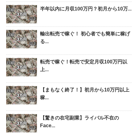
半年以内に月収100万円？初月から10万...
輸出転売で稼ぐ！ 初心者でも簡単に稼げ
る...
転売で稼ぐ！転売で安定月収100万円以
上...
【まもなく終了！】初月から10万円以上
稼...
【驚きの在宅副業】ライバル不在の
Face...