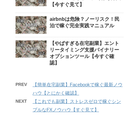
【今すぐ見て】
airbnbは危険？ノーリスク！民
泊で稼ぐ完全実践マニュアル
【やばすぎる在宅副業】エント
リータイミング支援バイナリー
オプションツール【今すぐ確
認】
PREV
【簡単在宅副業】Facebookで稼ぐ最新ノウ
ハウ【とにかく確認】
NEXT
【これでも副業】ストレスゼロで稼ぐシン
プルなFXノウハウ【すぐ見て】