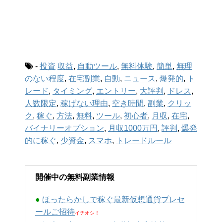
-
投資
収益
,
自動ツール
,
無料体験
,
簡単
,
無理
のない程度
,
在宅副業
,
自動
,
ニュース
,
爆発的
,
ト
レード
,
タイミング
,
エントリー
,
大評判
,
ドレス
,
人数限定
,
稼げない理由
,
空き時間
,
副業
,
クリッ
ク
,
稼ぐ
,
方法
,
無料
,
ツール
,
初心者
,
月収
,
在宅
,
バイナリーオプション
,
月収1000万円
,
評判
,
爆発
的に稼ぐ
,
少資金
,
スマホ
,
トレードルール
開催中の無料副業情報
●
ほったらかしで稼ぐ最新仮想通貨プレセ
ールご招待
イチオシ！