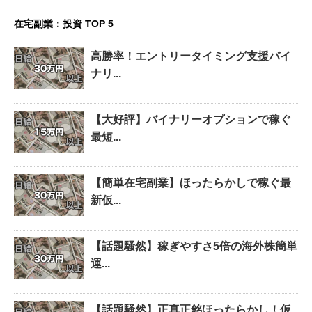
在宅副業：投資 TOP 5
高勝率！エントリータイミング支援バイ
ナリ...
【大好評】バイナリーオプションで稼ぐ
最短...
【簡単在宅副業】ほったらかしで稼ぐ最
新仮...
【話題騒然】稼ぎやすさ5倍の海外株簡単
運...
【話題騒然】正真正銘ほったらかし！仮