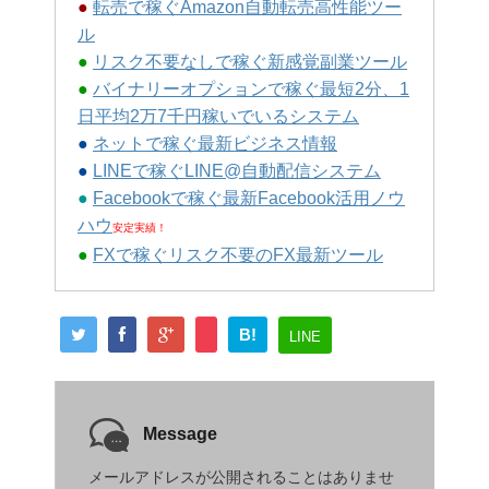
●
転売で稼ぐAmazon自動転売高性能ツー
ル
●
リスク不要なしで稼ぐ新感覚副業ツール
●
バイナリーオプションで稼ぐ最短2分、1
日平均2万7千円稼いでいるシステム
●
ネットで稼ぐ最新ビジネス情報
●
LINEで稼ぐLINE@自動配信システム
●
Facebookで稼ぐ最新Facebook活用ノウ
ハウ
安定実績！
●
FXで稼ぐリスク不要のFX最新ツール
B!
LINE
Message
メールアドレスが公開されることはありませ