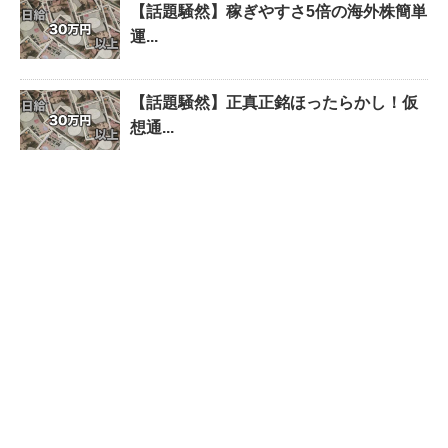
【話題騒然】稼ぎやすさ5倍の海外株簡単
運...
【話題騒然】正真正銘ほったらかし！仮
想通...