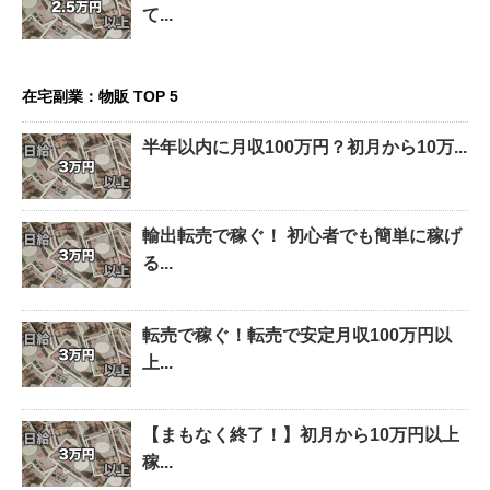
て...
在宅副業：物販 TOP 5
半年以内に月収100万円？初月から10万...
輸出転売で稼ぐ！ 初心者でも簡単に稼げ
る...
転売で稼ぐ！転売で安定月収100万円以
上...
【まもなく終了！】初月から10万円以上
稼...