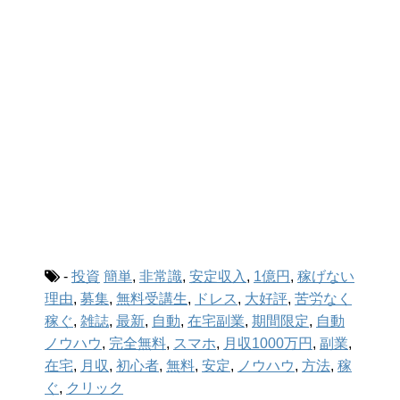
-
投資
簡単
,
非常識
,
安定収入
,
1億円
,
稼げない
理由
,
募集
,
無料受講生
,
ドレス
,
大好評
,
苦労なく
稼ぐ
,
雑誌
,
最新
,
自動
,
在宅副業
,
期間限定
,
自動
ノウハウ
,
完全無料
,
スマホ
,
月収1000万円
,
副業
,
在宅
,
月収
,
初心者
,
無料
,
安定
,
ノウハウ
,
方法
,
稼
ぐ
,
クリック