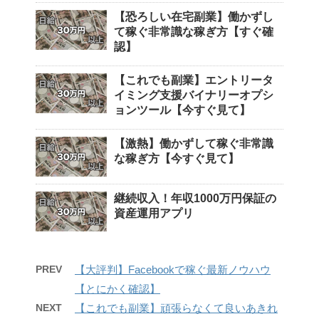
【恐ろしい在宅副業】働かずし
て稼ぐ非常識な稼ぎ方【すぐ確
認】
【これでも副業】エントリータ
イミング支援バイナリーオプシ
ョンツール【今すぐ見て】
【激熱】働かずして稼ぐ非常識
な稼ぎ方【今すぐ見て】
継続収入！年収1000万円保証の
資産運用アプリ
PREV
【大評判】Facebookで稼ぐ最新ノウハウ
【とにかく確認】
NEXT
【これでも副業】頑張らなくて良いあきれ