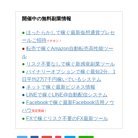
開催中の無料副業情報
●
ほったらかしで稼ぐ最新仮想通貨プレセ
ールご招待
イチオシ！
●
転売で稼ぐAmazon自動転売高性能ツー
ル
●
リスク不要なしで稼ぐ新感覚副業ツール
●
バイナリーオプションで稼ぐ最短2分、1
日平均2万7千円稼いでいるシステム
●
ネットで稼ぐ最新ビジネス情報
●
LINEで稼ぐLINE@自動配信システム
●
Facebookで稼ぐ最新Facebook活用ノウ
ハウ
安定実績！
●
FXで稼ぐリスク不要のFX最新ツール