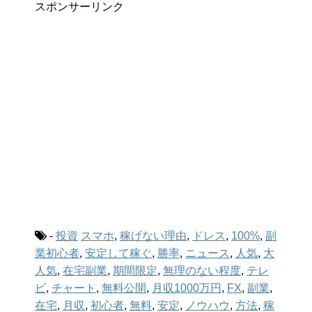
スポンサーリンク
-
投資
スマホ
,
稼げない理由
,
ドレス
,
100%
,
副
業初心者
,
安定して稼ぐ
,
勝率
,
ニュース
,
人気
,
大
人気
,
在宅副業
,
期間限定
,
無理のない程度
,
テレ
ビ
,
チャート
,
無料公開
,
月収1000万円
,
FX
,
副業
,
在宅
,
月収
,
初心者
,
無料
,
安定
,
ノウハウ
,
方法
,
稼