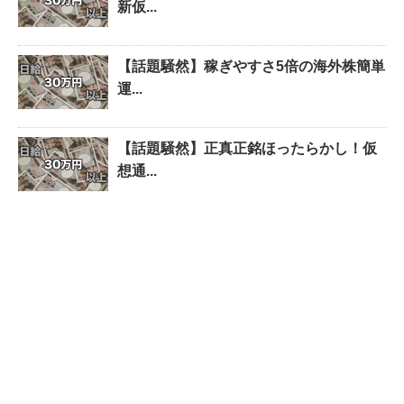
新仮...
【話題騒然】稼ぎやすさ5倍の海外株簡単
運...
【話題騒然】正真正銘ほったらかし！仮
想通...