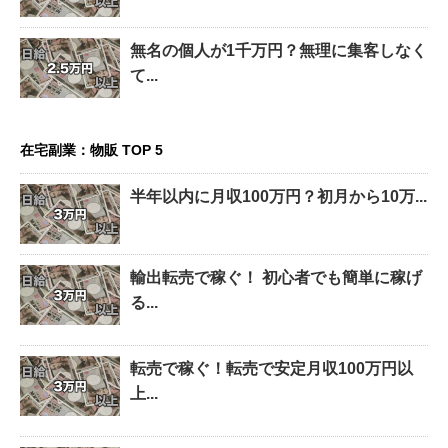
無名の個人が1千万円？無理に集客しなく
て...
在宅副業：物販 TOP 5
半年以内に月収100万円？初月から10万...
輸出転売で稼ぐ！ 初心者でも簡単に稼げ
る...
転売で稼ぐ！転売で安定月収100万円以
上...