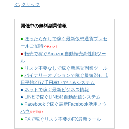
ぐ
,
クリック
開催中の無料副業情報
●
ほったらかしで稼ぐ最新仮想通貨プレセ
ールご招待
イチオシ！
●
転売で稼ぐAmazon自動転売高性能ツー
ル
●
リスク不要なしで稼ぐ新感覚副業ツール
●
バイナリーオプションで稼ぐ最短2分、1
日平均2万7千円稼いでいるシステム
●
ネットで稼ぐ最新ビジネス情報
●
LINEで稼ぐLINE@自動配信システム
●
Facebookで稼ぐ最新Facebook活用ノウ
ハウ
安定実績！
●
FXで稼ぐリスク不要のFX最新ツール