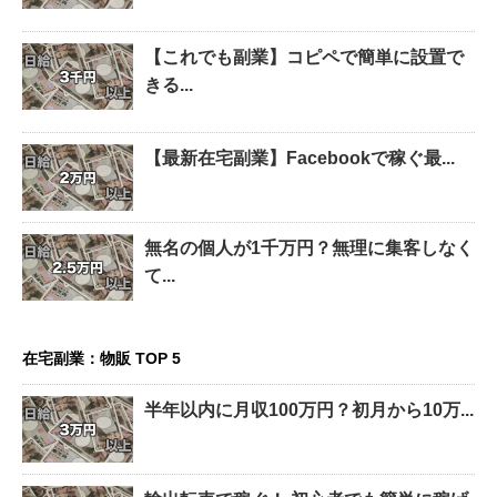
【これでも副業】コピペで簡単に設置で
きる...
【最新在宅副業】Facebookで稼ぐ最...
無名の個人が1千万円？無理に集客しなく
て...
在宅副業：物販 TOP 5
半年以内に月収100万円？初月から10万...