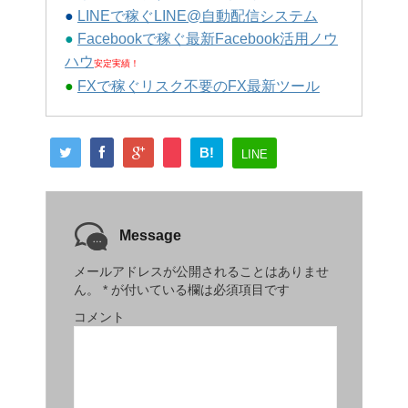
●
LINEで稼ぐLINE@自動配信システム
●
Facebookで稼ぐ最新Facebook活用ノウ
ハウ
安定実績！
●
FXで稼ぐリスク不要のFX最新ツール
B!
LINE
Message
メールアドレスが公開されることはありませ
ん。
*
が付いている欄は必須項目です
コメント