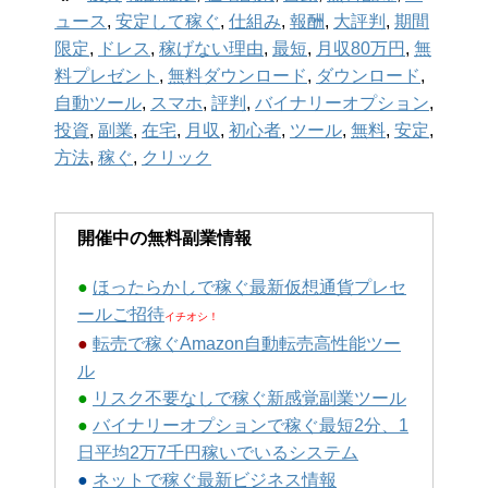
ュース
,
安定して稼ぐ
,
仕組み
,
報酬
,
大評判
,
期間
限定
,
ドレス
,
稼げない理由
,
最短
,
月収80万円
,
無
料プレゼント
,
無料ダウンロード
,
ダウンロード
,
自動ツール
,
スマホ
,
評判
,
バイナリーオプション
,
投資
,
副業
,
在宅
,
月収
,
初心者
,
ツール
,
無料
,
安定
,
方法
,
稼ぐ
,
クリック
開催中の無料副業情報
●
ほったらかしで稼ぐ最新仮想通貨プレセ
ールご招待
イチオシ！
●
転売で稼ぐAmazon自動転売高性能ツー
ル
●
リスク不要なしで稼ぐ新感覚副業ツール
●
バイナリーオプションで稼ぐ最短2分、1
日平均2万7千円稼いでいるシステム
●
ネットで稼ぐ最新ビジネス情報