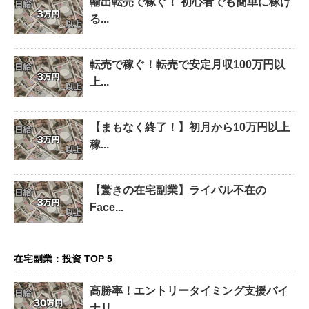
輸出転売で稼ぐ！ 初心者でも簡単に稼げ
る...
転売で稼ぐ！転売で安定月収100万円以
上...
【まもなく終了！】初月から10万円以上
稼...
【驚きの在宅副業】ライバル不在の
Face...
在宅副業：投資 TOP 5
高勝率！エントリータイミング支援バイ
ナリ...