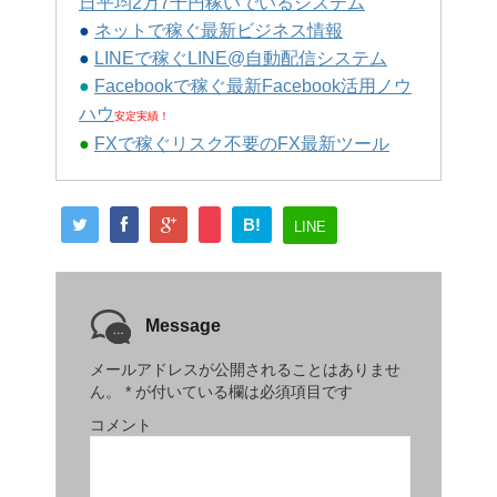
日平均2万7千円稼いでいるシステム
●
ネットで稼ぐ最新ビジネス情報
●
LINEで稼ぐLINE@自動配信システム
●
Facebookで稼ぐ最新Facebook活用ノウ
ハウ
安定実績！
●
FXで稼ぐリスク不要のFX最新ツール
B!
LINE
Message
メールアドレスが公開されることはありませ
ん。
*
が付いている欄は必須項目です
コメント