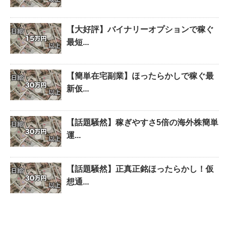
【大好評】バイナリーオプションで稼ぐ
最短...
【簡単在宅副業】ほったらかしで稼ぐ最
新仮...
【話題騒然】稼ぎやすさ5倍の海外株簡単
運...
【話題騒然】正真正銘ほったらかし！仮
想通...