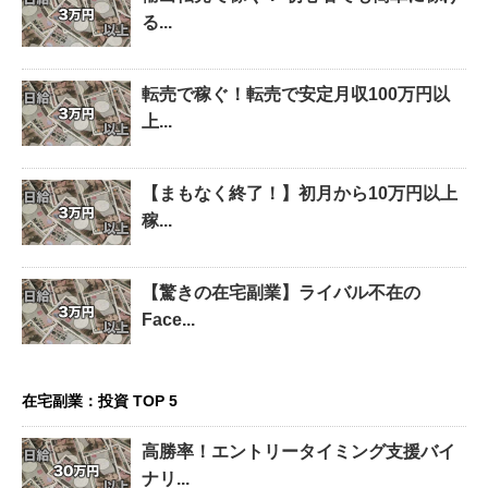
る...
転売で稼ぐ！転売で安定月収100万円以
上...
【まもなく終了！】初月から10万円以上
稼...
【驚きの在宅副業】ライバル不在の
Face...
在宅副業：投資 TOP 5
高勝率！エントリータイミング支援バイ
ナリ...