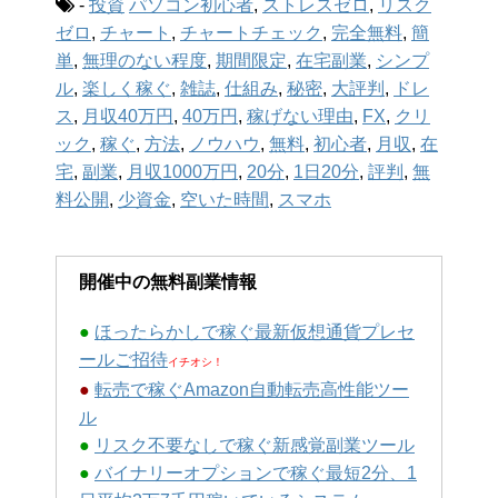
-
投資
パソコン初心者
,
ストレスゼロ
,
リスク
ゼロ
,
チャート
,
チャートチェック
,
完全無料
,
簡
単
,
無理のない程度
,
期間限定
,
在宅副業
,
シンプ
ル
,
楽しく稼ぐ
,
雑誌
,
仕組み
,
秘密
,
大評判
,
ドレ
ス
,
月収40万円
,
40万円
,
稼げない理由
,
FX
,
クリ
ック
,
稼ぐ
,
方法
,
ノウハウ
,
無料
,
初心者
,
月収
,
在
宅
,
副業
,
月収1000万円
,
20分
,
1日20分
,
評判
,
無
料公開
,
少資金
,
空いた時間
,
スマホ
開催中の無料副業情報
●
ほったらかしで稼ぐ最新仮想通貨プレセ
ールご招待
イチオシ！
●
転売で稼ぐAmazon自動転売高性能ツー
ル
●
リスク不要なしで稼ぐ新感覚副業ツール
●
バイナリーオプションで稼ぐ最短2分、1