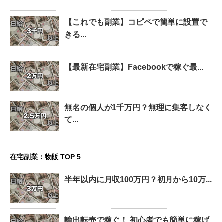
【これでも副業】コピペで簡単に設置で
きる...
【最新在宅副業】Facebookで稼ぐ最...
無名の個人が1千万円？無理に集客しなく
て...
在宅副業：物販 TOP 5
半年以内に月収100万円？初月から10万...
輸出転売で稼ぐ！ 初心者でも簡単に稼げ