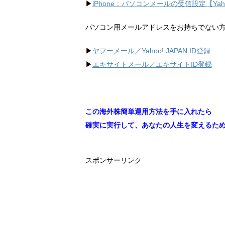
▶︎
iPhone：パソコンメールの受信設定【Ya
パソコン用メールアドレスをお持ちでない
▶︎
ヤフーメール／Yahoo!
JAPAN ID登録
▶︎
エキサイトメール／エキサイトID登録
この海外株簡単運用方法を手に入れたら
確実に実行して、あなたの人生を変えるた
スポンサーリンク