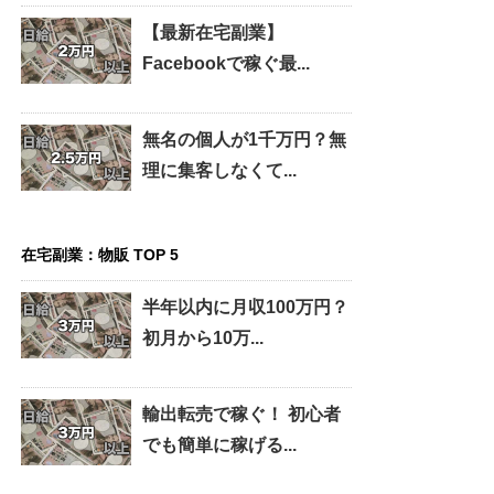
【最新在宅副業】
Facebookで稼ぐ最...
無名の個人が1千万円？無
理に集客しなくて...
在宅副業：物販 TOP 5
半年以内に月収100万円？
初月から10万...
輸出転売で稼ぐ！ 初心者
でも簡単に稼げる...