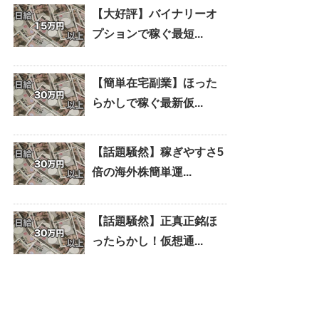
【大好評】バイナリーオ
プションで稼ぐ最短...
【簡単在宅副業】ほった
らかしで稼ぐ最新仮...
【話題騒然】稼ぎやすさ5
倍の海外株簡単運...
【話題騒然】正真正銘ほ
ったらかし！仮想通...