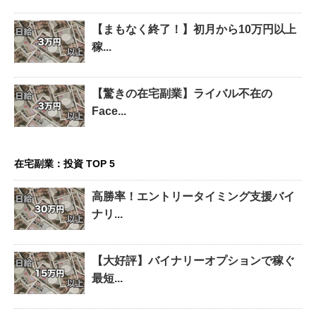
【まもなく終了！】初月から10万円以上
稼...
【驚きの在宅副業】ライバル不在の
Face...
在宅副業：投資 TOP 5
高勝率！エントリータイミング支援バイ
ナリ...
【大好評】バイナリーオプションで稼ぐ
最短...