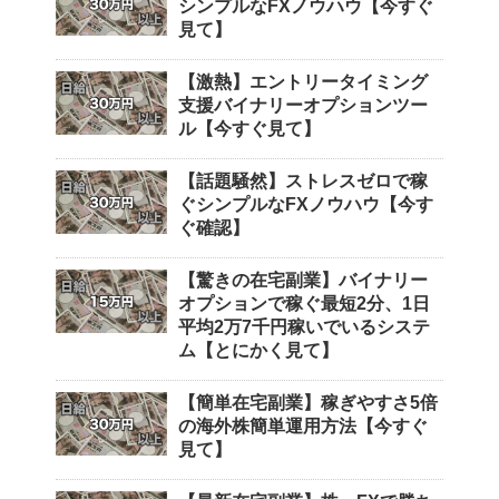
シンプルなFXノウハウ【今すぐ
見て】
【激熱】エントリータイミング
支援バイナリーオプションツー
ル【今すぐ見て】
【話題騒然】ストレスゼロで稼
ぐシンプルなFXノウハウ【今す
ぐ確認】
【驚きの在宅副業】バイナリー
オプションで稼ぐ最短2分、1日
平均2万7千円稼いでいるシステ
ム【とにかく見て】
【簡単在宅副業】稼ぎやすさ5倍
の海外株簡単運用方法【今すぐ
見て】