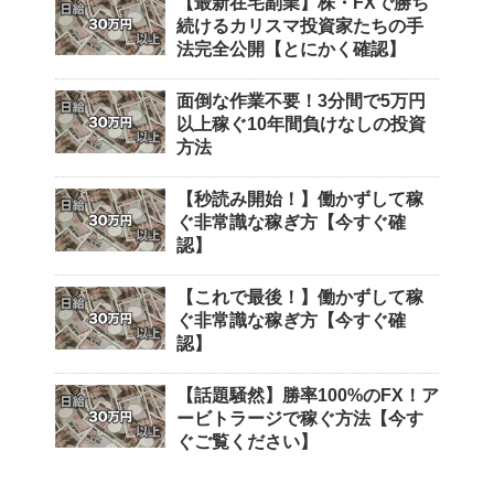
【最新在宅副業】株・FXで勝ち
続けるカリスマ投資家たちの手
法完全公開【とにかく確認】
面倒な作業不要！3分間で5万円
以上稼ぐ10年間負けなしの投資
方法
【秒読み開始！】働かずして稼
ぐ非常識な稼ぎ方【今すぐ確
認】
【これで最後！】働かずして稼
ぐ非常識な稼ぎ方【今すぐ確
認】
【話題騒然】勝率100%のFX！ア
ービトラージで稼ぐ方法【今す
ぐご覧ください】