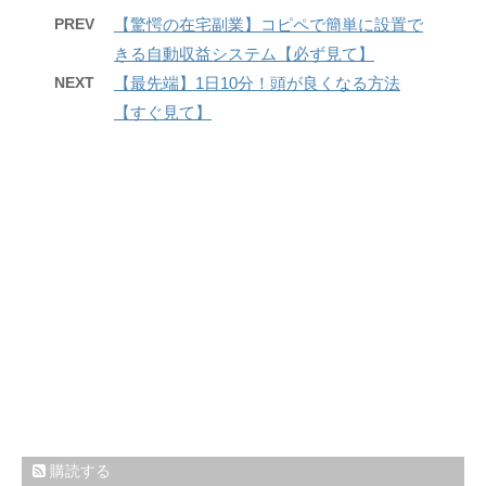
PREV
【驚愕の在宅副業】コピペで簡単に設置で
きる自動収益システム【必ず見て】
NEXT
【最先端】1日10分！頭が良くなる方法
【すぐ見て】
購読する