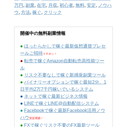
万円
,
副業
,
在宅
,
月収
,
初心者
,
無料
,
安定
,
ノウハ
ウ
,
方法
,
稼ぐ
,
クリック
開催中の無料副業情報
●
ほったらかしで稼ぐ最新仮想通貨プレセ
ールご招待
イチオシ！
●
転売で稼ぐAmazon自動転売高性能ツー
ル
●
リスク不要なしで稼ぐ新感覚副業ツール
●
バイナリーオプションで稼ぐ最短2分、1
日平均2万7千円稼いでいるシステム
●
ネットで稼ぐ最新ビジネス情報
●
LINEで稼ぐLINE@自動配信システム
●
Facebookで稼ぐ最新Facebook活用ノウ
ハウ
安定実績！
●
FXで稼ぐリスク不要のFX最新ツール