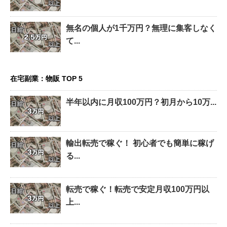
無名の個人が1千万円？無理に集客しなく
て...
在宅副業：物販 TOP 5
半年以内に月収100万円？初月から10万...
輸出転売で稼ぐ！ 初心者でも簡単に稼げ
る...
転売で稼ぐ！転売で安定月収100万円以
上...