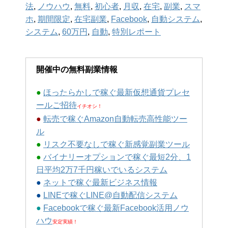
法
,
ノウハウ
,
無料
,
初心者
,
月収
,
在宅
,
副業
,
スマ
ホ
,
期間限定
,
在宅副業
,
Facebook
,
自動システム
,
システム
,
60万円
,
自動
,
特別レポート
開催中の無料副業情報
●
ほったらかしで稼ぐ最新仮想通貨プレセ
ールご招待
イチオシ！
●
転売で稼ぐAmazon自動転売高性能ツー
ル
●
リスク不要なしで稼ぐ新感覚副業ツール
●
バイナリーオプションで稼ぐ最短2分、1
日平均2万7千円稼いでいるシステム
●
ネットで稼ぐ最新ビジネス情報
●
LINEで稼ぐLINE@自動配信システム
●
Facebookで稼ぐ最新Facebook活用ノウ
ハウ
安定実績！