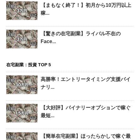
【まもなく終了！】初月から10万円以上
稼...
【驚きの在宅副業】ライバル不在の
Face...
在宅副業：投資 TOP 5
高勝率！エントリータイミング支援バイ
ナリ...
【大好評】バイナリーオプションで稼ぐ
最短...
【簡単在宅副業】ほったらかしで稼ぐ最