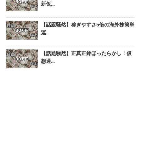
新仮...
【話題騒然】稼ぎやすさ5倍の海外株簡単
運...
【話題騒然】正真正銘ほったらかし！仮
想通...