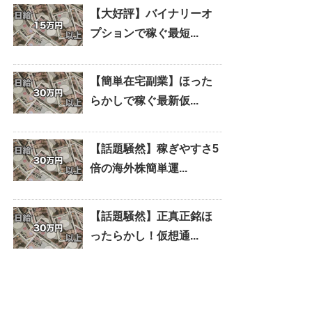
【大好評】バイナリーオ
プションで稼ぐ最短...
【簡単在宅副業】ほった
らかしで稼ぐ最新仮...
【話題騒然】稼ぎやすさ5
倍の海外株簡単運...
【話題騒然】正真正銘ほ
ったらかし！仮想通...