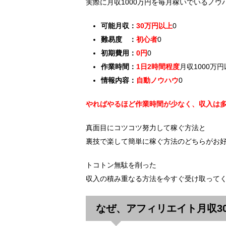
実際に月収1000万円を毎月稼いでいるノウ
可能月収：
30万円以上
0
難易度 ：
初心者
0
初期費用：
0円
0
作業時間：
1日2時間程度
月収1000万
情報内容：
自動ノウハウ
0
やればやるほど作業時間が少なく、収入は
真面目にコツコツ努力して稼ぐ方法と
裏技で楽して簡単に稼ぐ方法のどちらがお
トコトン無駄を削った
収入の積み重なる方法を今すぐ受け取って
なぜ、アフィリエイト月収3