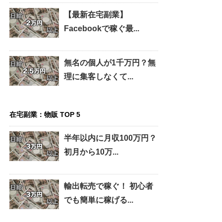
【最新在宅副業】
Facebookで稼ぐ最...
無名の個人が1千万円？無
理に集客しなくて...
在宅副業：物販 TOP 5
半年以内に月収100万円？
初月から10万...
輸出転売で稼ぐ！ 初心者
でも簡単に稼げる...