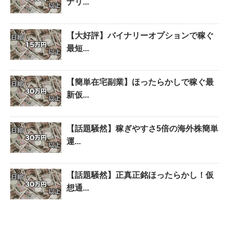
ナリ...
【大好評】バイナリーオプションで稼ぐ
最短...
【簡単在宅副業】ほったらかしで稼ぐ最
新仮...
【話題騒然】稼ぎやすさ5倍の海外株簡単
運...
【話題騒然】正真正銘ほったらかし！仮
想通...