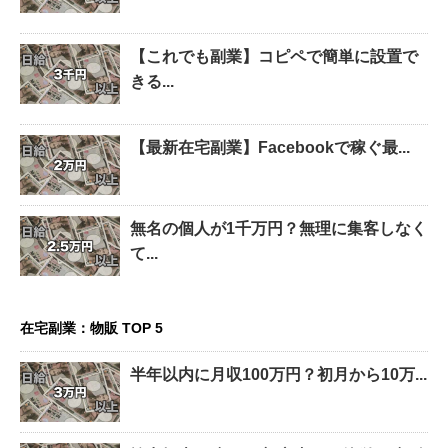
【これでも副業】コピペで簡単に設置で
きる...
【最新在宅副業】Facebookで稼ぐ最...
無名の個人が1千万円？無理に集客しなく
て...
在宅副業：物販 TOP 5
半年以内に月収100万円？初月から10万...