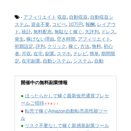
-
アフィリエイト
収益
,
自動収益
,
自動収益シ
ステム
,
資金不要
,
コピペ
,
10万円
,
報酬
,
レイアウ
ト
,
統計
,
無料配布
,
無駄なく稼ぐ
,
大評判
,
ドレス
,
発生
,
稼げない理由
,
空き時間
,
アフィリエイト
,
初期設定
,
評判
,
クリック
,
稼ぐ
,
方法
,
無料
,
初心
者
,
月収
,
在宅
,
副業
,
スマホ
,
テレビ
,
簡単
,
期間限
定
,
在宅副業
,
自動システム
,
システム
,
自動
開催中の無料副業情報
●
ほったらかしで稼ぐ最新仮想通貨プレセ
ールご招待
イチオシ！
●
転売で稼ぐAmazon自動転売高性能ツー
ル
●
リスク不要なしで稼ぐ新感覚副業ツール