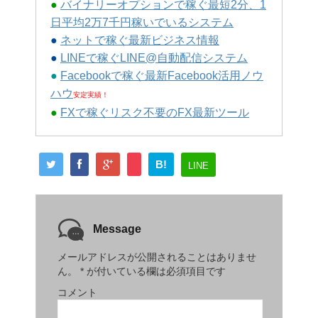
●
バイナリーオプションで稼ぐ最短2分、1
日平均2万7千円稼いでいるシステム
●
ネットで稼ぐ最新ビジネス情報
●
LINEで稼ぐLINE@自動配信システム
●
Facebookで稼ぐ最新Facebook活用ノウ
ハウ
安定実績！
●
FXで稼ぐリスク不要のFX最新ツール
B!
LINE
Message
メールアドレスが公開されることはありませ
ん。
*
が付いている欄は必須項目です
コメント