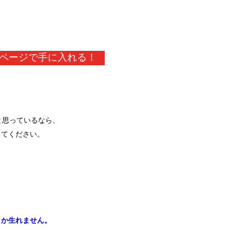
ページで手に入れる！
と思っているなら、
してください。
。
しか生れません。