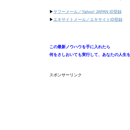
▶︎
ヤフーメール／Yahoo!
JAPAN ID登録
▶︎
エキサイトメール／エキサイトID登録
この最新ノウハウを手に入れたら
何をさしおいても実行して、あなたの人生
スポンサーリンク