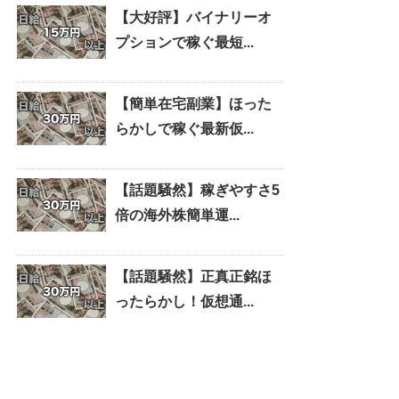
【大好評】バイナリーオ
プションで稼ぐ最短...
【簡単在宅副業】ほった
らかしで稼ぐ最新仮...
【話題騒然】稼ぎやすさ5
倍の海外株簡単運...
【話題騒然】正真正銘ほ
ったらかし！仮想通...