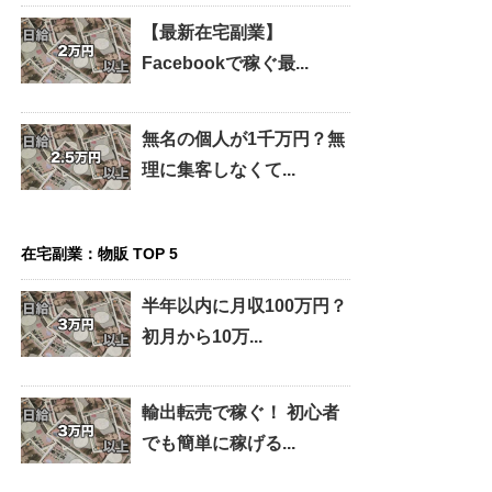
【最新在宅副業】
Facebookで稼ぐ最...
無名の個人が1千万円？無
理に集客しなくて...
在宅副業：物販 TOP 5
半年以内に月収100万円？
初月から10万...
輸出転売で稼ぐ！ 初心者
でも簡単に稼げる...