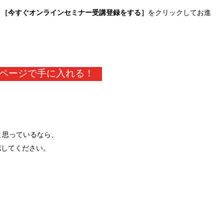
て
［今すぐオンラインセミナー受講登録をする］
をクリックしてお進
ページで手に入れる！
と思っているなら、
認してください。
。
。