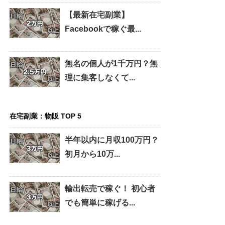
【最新在宅副業】
Facebookで稼ぐ最...
無名の個人が1千万円？無
理に集客しなくて...
在宅副業：物販 TOP 5
半年以内に月収100万円？
初月から10万...
輸出転売で稼ぐ！ 初心者
でも簡単に稼げる...