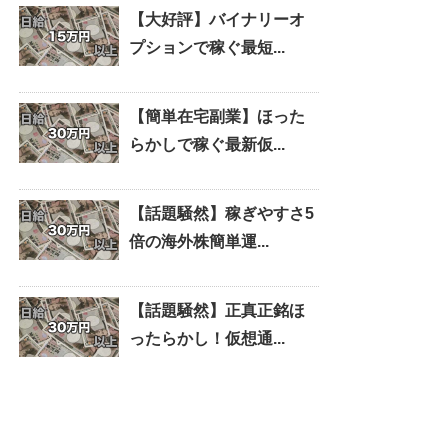
【大好評】バイナリーオ
プションで稼ぐ最短...
【簡単在宅副業】ほった
らかしで稼ぐ最新仮...
【話題騒然】稼ぎやすさ5
倍の海外株簡単運...
【話題騒然】正真正銘ほ
ったらかし！仮想通...