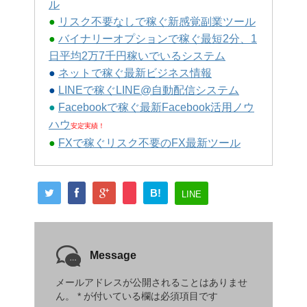
ル
●
リスク不要なしで稼ぐ新感覚副業ツール
●
バイナリーオプションで稼ぐ最短2分、1
日平均2万7千円稼いでいるシステム
●
ネットで稼ぐ最新ビジネス情報
●
LINEで稼ぐLINE@自動配信システム
●
Facebookで稼ぐ最新Facebook活用ノウ
ハウ
安定実績！
●
FXで稼ぐリスク不要のFX最新ツール
B!
LINE
Message
メールアドレスが公開されることはありませ
ん。
*
が付いている欄は必須項目です