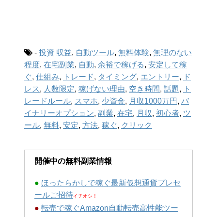
-
投資
収益
,
自動ツール
,
無料体験
,
無理のない
程度
,
在宅副業
,
自動
,
余裕で稼げる
,
安定して稼
ぐ
,
仕組み
,
トレード
,
タイミング
,
エントリー
,
ド
レス
,
人数限定
,
稼げない理由
,
空き時間
,
話題
,
ト
レードルール
,
スマホ
,
少資金
,
月収1000万円
,
バ
イナリーオプション
,
副業
,
在宅
,
月収
,
初心者
,
ツ
ール
,
無料
,
安定
,
方法
,
稼ぐ
,
クリック
開催中の無料副業情報
●
ほったらかしで稼ぐ最新仮想通貨プレセ
ールご招待
イチオシ！
●
転売で稼ぐAmazon自動転売高性能ツー