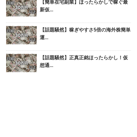
【簡単在宅副業】ほったらかしで稼ぐ最
新仮...
【話題騒然】稼ぎやすさ5倍の海外株簡単
運...
【話題騒然】正真正銘ほったらかし！仮
想通...