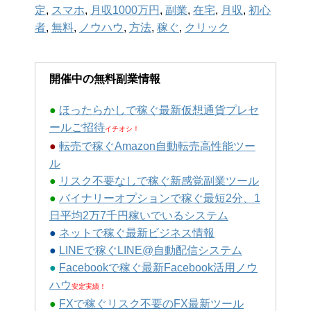
定
,
スマホ
,
月収1000万円
,
副業
,
在宅
,
月収
,
初心
者
,
無料
,
ノウハウ
,
方法
,
稼ぐ
,
クリック
開催中の無料副業情報
●
ほったらかしで稼ぐ最新仮想通貨プレセ
ールご招待
イチオシ！
●
転売で稼ぐAmazon自動転売高性能ツー
ル
●
リスク不要なしで稼ぐ新感覚副業ツール
●
バイナリーオプションで稼ぐ最短2分、1
日平均2万7千円稼いでいるシステム
●
ネットで稼ぐ最新ビジネス情報
●
LINEで稼ぐLINE@自動配信システム
●
Facebookで稼ぐ最新Facebook活用ノウ
ハウ
安定実績！
●
FXで稼ぐリスク不要のFX最新ツール