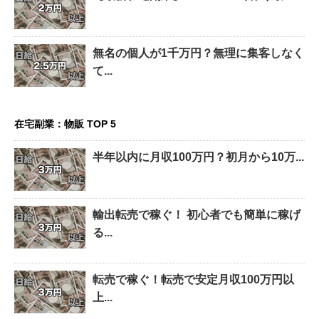
無名の個人が1千万円？無理に集客しなく
て...
在宅副業：物販 TOP 5
半年以内に月収100万円？初月から10万...
輸出転売で稼ぐ！ 初心者でも簡単に稼げ
る...
転売で稼ぐ！転売で安定月収100万円以
上...