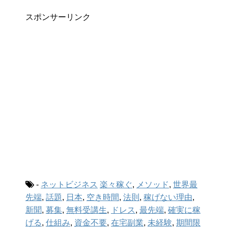
スポンサーリンク
-
ネットビジネス
楽々稼ぐ
,
メソッド
,
世界最
先端
,
話題
,
日本
,
空き時間
,
法則
,
稼げない理由
,
新聞
,
募集
,
無料受講生
,
ドレス
,
最先端
,
確実に稼
げる
,
仕組み
,
資金不要
,
在宅副業
,
未経験
,
期間限