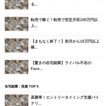
る...
転売で稼ぐ！転売で安定月収100万円以
上...
【まもなく終了！】初月から10万円以上
稼...
【驚きの在宅副業】ライバル不在の
Face...
在宅副業：投資 TOP 5
高勝率！エントリータイミング支援バイ
ナリ...