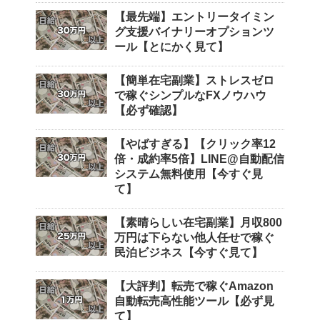
【最先端】エントリータイミン
グ支援バイナリーオプションツ
ール【とにかく見て】
【簡単在宅副業】ストレスゼロ
で稼ぐシンプルなFXノウハウ
【必ず確認】
【やばすぎる】【クリック率12
倍・成約率5倍】LINE@自動配信
システム無料使用【今すぐ見
て】
【素晴らしい在宅副業】月収800
万円は下らない他人任せで稼ぐ
民泊ビジネス【今すぐ見て】
【大評判】転売で稼ぐAmazon
自動転売高性能ツール【必ず見
て】