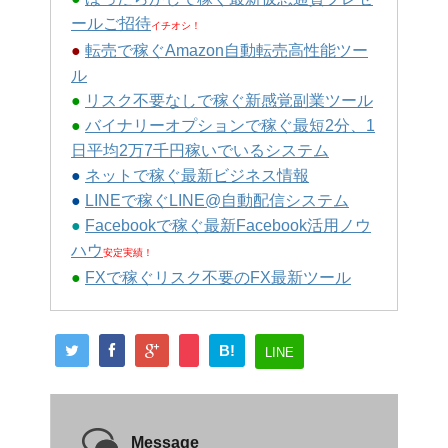
ールご招待
イチオシ！
●
転売で稼ぐAmazon自動転売高性能ツー
ル
●
リスク不要なしで稼ぐ新感覚副業ツール
●
バイナリーオプションで稼ぐ最短2分、1
日平均2万7千円稼いでいるシステム
●
ネットで稼ぐ最新ビジネス情報
●
LINEで稼ぐLINE@自動配信システム
●
Facebookで稼ぐ最新Facebook活用ノウ
ハウ
安定実績！
●
FXで稼ぐリスク不要のFX最新ツール
B!
LINE
Message