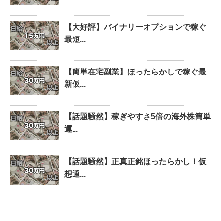
【大好評】バイナリーオプションで稼ぐ
最短...
【簡単在宅副業】ほったらかしで稼ぐ最
新仮...
【話題騒然】稼ぎやすさ5倍の海外株簡単
運...
【話題騒然】正真正銘ほったらかし！仮
想通...