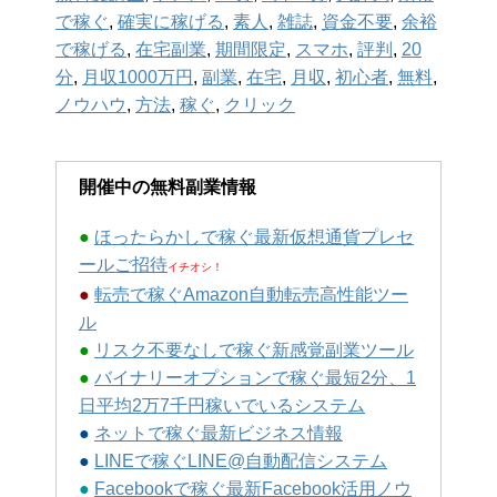
で稼ぐ
,
確実に稼げる
,
素人
,
雑誌
,
資金不要
,
余裕
で稼げる
,
在宅副業
,
期間限定
,
スマホ
,
評判
,
20
分
,
月収1000万円
,
副業
,
在宅
,
月収
,
初心者
,
無料
,
ノウハウ
,
方法
,
稼ぐ
,
クリック
開催中の無料副業情報
●
ほったらかしで稼ぐ最新仮想通貨プレセ
ールご招待
イチオシ！
●
転売で稼ぐAmazon自動転売高性能ツー
ル
●
リスク不要なしで稼ぐ新感覚副業ツール
●
バイナリーオプションで稼ぐ最短2分、1
日平均2万7千円稼いでいるシステム
●
ネットで稼ぐ最新ビジネス情報
●
LINEで稼ぐLINE@自動配信システム
●
Facebookで稼ぐ最新Facebook活用ノウ