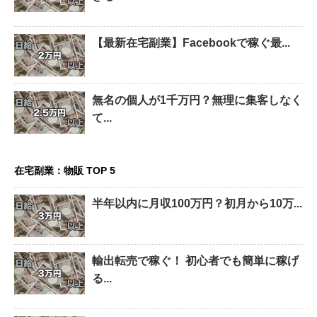
【最新在宅副業】Facebookで稼ぐ最...
無名の個人が1千万円？無理に集客しなく
て...
在宅副業：物販 TOP 5
半年以内に月収100万円？初月から10万...
輸出転売で稼ぐ！ 初心者でも簡単に稼げ
る...