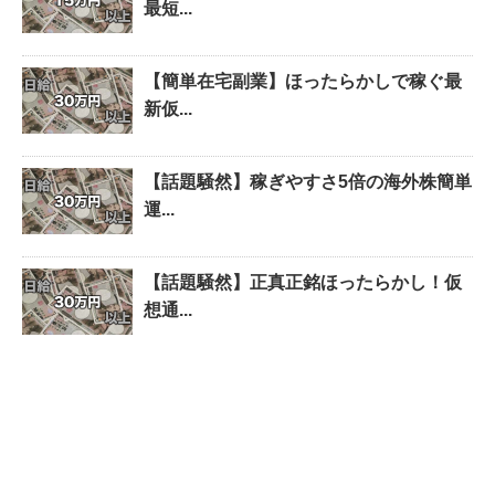
最短...
【簡単在宅副業】ほったらかしで稼ぐ最
新仮...
【話題騒然】稼ぎやすさ5倍の海外株簡単
運...
【話題騒然】正真正銘ほったらかし！仮
想通...