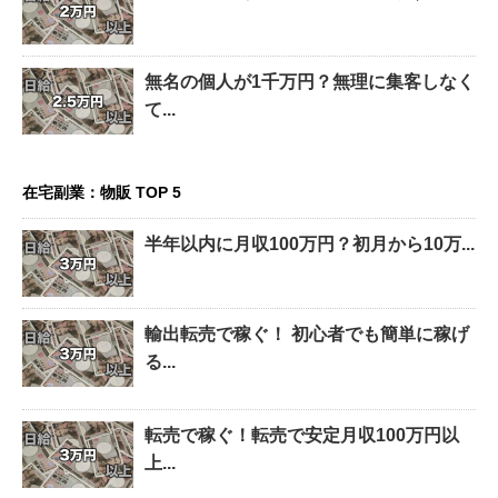
無名の個人が1千万円？無理に集客しなく
て...
在宅副業：物販 TOP 5
半年以内に月収100万円？初月から10万...
輸出転売で稼ぐ！ 初心者でも簡単に稼げ
る...
転売で稼ぐ！転売で安定月収100万円以
上...