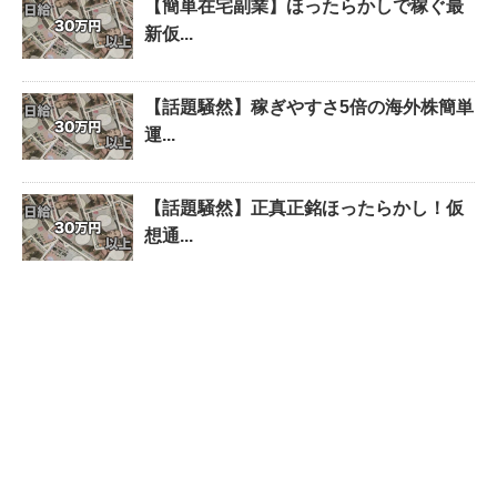
【簡単在宅副業】ほったらかしで稼ぐ最
新仮...
【話題騒然】稼ぎやすさ5倍の海外株簡単
運...
【話題騒然】正真正銘ほったらかし！仮
想通...