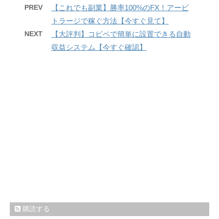
PREV
【これでも副業】勝率100%のFX！アービ
トラージで稼ぐ方法【今すぐ見て】
NEXT
【大評判】コピペで簡単に設置できる自動
収益システム【今すぐ確認】
購読する