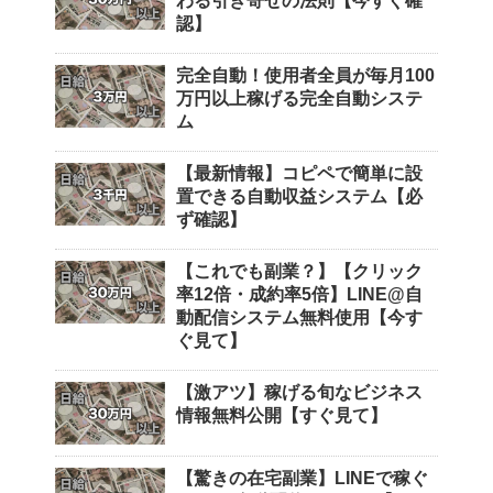
わる引き寄せの法則【今すぐ確
認】
完全自動！使用者全員が毎月100
万円以上稼げる完全自動システ
ム
【最新情報】コピペで簡単に設
置できる自動収益システム【必
ず確認】
【これでも副業？】【クリック
率12倍・成約率5倍】LINE@自
動配信システム無料使用【今す
ぐ見て】
【激アツ】稼げる旬なビジネス
情報無料公開【すぐ見て】
【驚きの在宅副業】LINEで稼ぐ