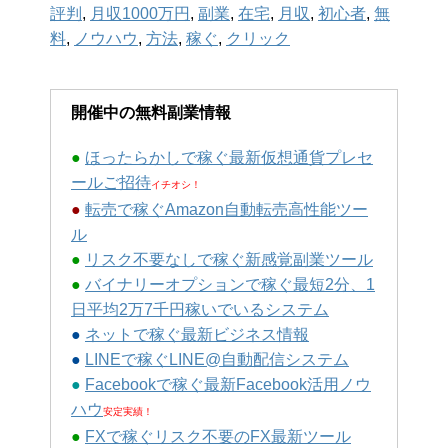
評判
,
月収1000万円
,
副業
,
在宅
,
月収
,
初心者
,
無
料
,
ノウハウ
,
方法
,
稼ぐ
,
クリック
開催中の無料副業情報
●
ほったらかしで稼ぐ最新仮想通貨プレセ
ールご招待
イチオシ！
●
転売で稼ぐAmazon自動転売高性能ツー
ル
●
リスク不要なしで稼ぐ新感覚副業ツール
●
バイナリーオプションで稼ぐ最短2分、1
日平均2万7千円稼いでいるシステム
●
ネットで稼ぐ最新ビジネス情報
●
LINEで稼ぐLINE@自動配信システム
●
Facebookで稼ぐ最新Facebook活用ノウ
ハウ
安定実績！
●
FXで稼ぐリスク不要のFX最新ツール