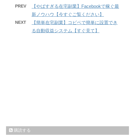
PREV
【やばすぎる在宅副業】Facebookで稼ぐ最
新ノウハウ【今すぐご覧ください】
NEXT
【簡単在宅副業】コピペで簡単に設置でき
る自動収益システム【すぐ見て】
購読する