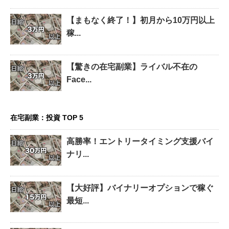
【まもなく終了！】初月から10万円以上
稼...
【驚きの在宅副業】ライバル不在の
Face...
在宅副業：投資 TOP 5
高勝率！エントリータイミング支援バイ
ナリ...
【大好評】バイナリーオプションで稼ぐ
最短...