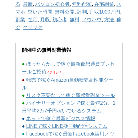
る
,
最新
,
パソコン初心者
,
無料配布
,
在宅副業
,
ス
マホ
,
空いた時間
,
無料公開
,
評判
,
月収1000万円
,
副業
,
在宅
,
月収
,
初心者
,
無料
,
ノウハウ
,
方法
,
稼
ぐ
,
クリック
開催中の無料副業情報
●
ほったらかしで稼ぐ最新仮想通貨プレセ
ールご招待
イチオシ！
●
転売で稼ぐAmazon自動転売高性能ツー
ル
●
リスク不要なしで稼ぐ新感覚副業ツール
●
バイナリーオプションで稼ぐ最短2分、1
日平均2万7千円稼いでいるシステム
●
ネットで稼ぐ最新ビジネス情報
●
LINEで稼ぐLINE@自動配信システム
●
Facebookで稼ぐ最新Facebook活用ノウ