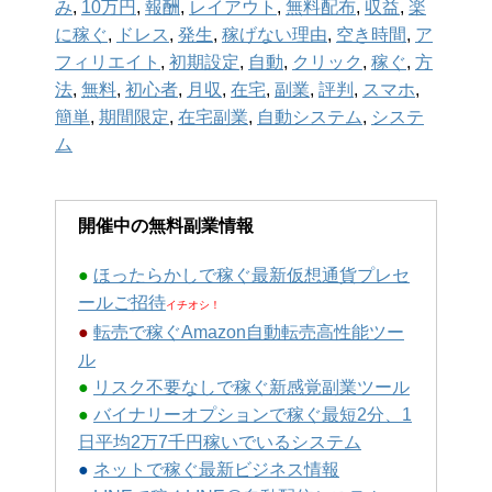
み
,
10万円
,
報酬
,
レイアウト
,
無料配布
,
収益
,
楽
に稼ぐ
,
ドレス
,
発生
,
稼げない理由
,
空き時間
,
ア
フィリエイト
,
初期設定
,
自動
,
クリック
,
稼ぐ
,
方
法
,
無料
,
初心者
,
月収
,
在宅
,
副業
,
評判
,
スマホ
,
簡単
,
期間限定
,
在宅副業
,
自動システム
,
システ
ム
開催中の無料副業情報
●
ほったらかしで稼ぐ最新仮想通貨プレセ
ールご招待
イチオシ！
●
転売で稼ぐAmazon自動転売高性能ツー
ル
●
リスク不要なしで稼ぐ新感覚副業ツール
●
バイナリーオプションで稼ぐ最短2分、1
日平均2万7千円稼いでいるシステム
●
ネットで稼ぐ最新ビジネス情報