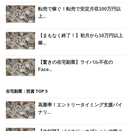
転売で稼ぐ！転売で安定月収100万円以
上...
【まもなく終了！】初月から10万円以上
稼...
【驚きの在宅副業】ライバル不在の
Face...
在宅副業：投資 TOP 5
高勝率！エントリータイミング支援バイ
ナリ...