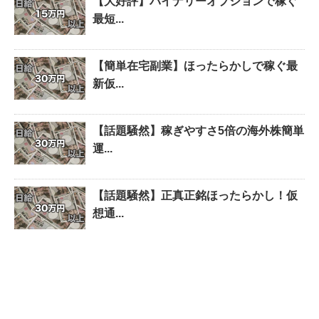
【大好評】バイナリーオプションで稼ぐ
最短...
【簡単在宅副業】ほったらかしで稼ぐ最
新仮...
【話題騒然】稼ぎやすさ5倍の海外株簡単
運...
【話題騒然】正真正銘ほったらかし！仮
想通...