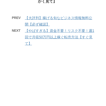
かく見て】
PREV
【大評判】稼げる旬なビジネス情報無料公
開【必ず確認】
NEXT
【やばすぎる】資金不要！リスク不要！週1
回で月収50万円以上稼ぐ転売方法【すぐ見
て】