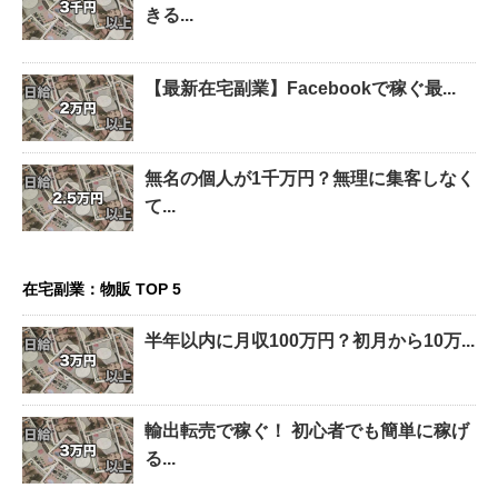
きる...
【最新在宅副業】Facebookで稼ぐ最...
無名の個人が1千万円？無理に集客しなく
て...
在宅副業：物販 TOP 5
半年以内に月収100万円？初月から10万...
輸出転売で稼ぐ！ 初心者でも簡単に稼げ
る...