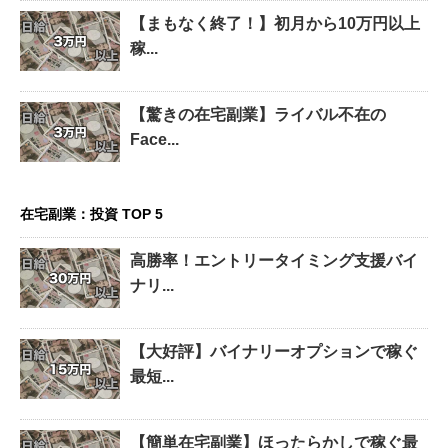
【まもなく終了！】初月から10万円以上
稼...
【驚きの在宅副業】ライバル不在の
Face...
在宅副業：投資 TOP 5
高勝率！エントリータイミング支援バイ
ナリ...
【大好評】バイナリーオプションで稼ぐ
最短...
【簡単在宅副業】ほったらかしで稼ぐ最