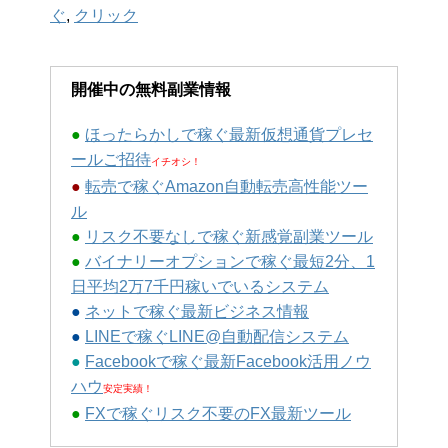
ぐ
,
クリック
開催中の無料副業情報
●
ほったらかしで稼ぐ最新仮想通貨プレセ
ールご招待
イチオシ！
●
転売で稼ぐAmazon自動転売高性能ツー
ル
●
リスク不要なしで稼ぐ新感覚副業ツール
●
バイナリーオプションで稼ぐ最短2分、1
日平均2万7千円稼いでいるシステム
●
ネットで稼ぐ最新ビジネス情報
●
LINEで稼ぐLINE@自動配信システム
●
Facebookで稼ぐ最新Facebook活用ノウ
ハウ
安定実績！
●
FXで稼ぐリスク不要のFX最新ツール