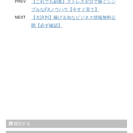
PREV
【これでも副業】ストレスゼロで稼ぐシン
プルなFXノウハウ【今すぐ見て】
NEXT
【大評判】稼げる旬なビジネス情報無料公
開【必ず確認】
購読する