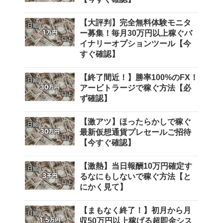
【大評判】完全無料体験モニタ
ー募集！毎月30万円以上稼ぐバ
イナリーオプションツール【今
すぐ確認】
【終了間近！】勝率100%のFX！
アービトラージで稼ぐ方法【必
ず確認】
【激アツ】ほったらかしで稼ぐ
最新仮想通貨プレセールご招待
【今すぐ確認】
【激熱】当日報酬10万円確定す
るなにもしないで稼ぐ方法【と
にかく見て】
【まもなく終了！】初月から月
収50万円以上稼げる超即金シス