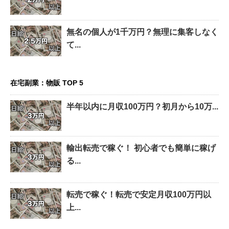
無名の個人が1千万円？無理に集客しなく
て...
在宅副業：物販 TOP 5
半年以内に月収100万円？初月から10万...
輸出転売で稼ぐ！ 初心者でも簡単に稼げ
る...
転売で稼ぐ！転売で安定月収100万円以
上...