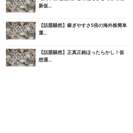
新仮...
【話題騒然】稼ぎやすさ5倍の海外株簡単
運...
【話題騒然】正真正銘ほったらかし！仮
想通...