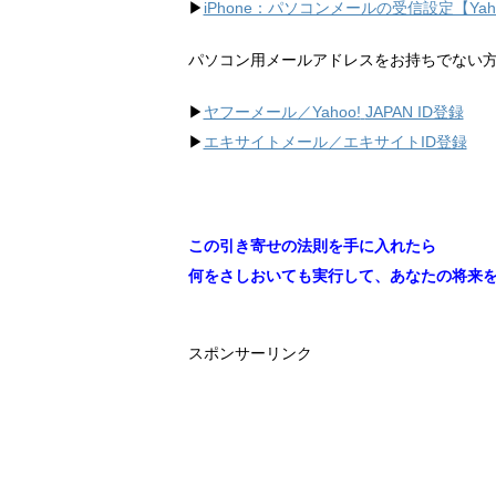
▶︎
iPhone：パソコンメールの受信設定【Ya
パソコン用メールアドレスをお持ちでない
▶︎
ヤフーメール／Yahoo!
JAPAN ID登録
▶︎
エキサイトメール／エキサイトID登録
この引き寄せの法則を手に入れたら
何をさしおいても実行して、あなたの将来
スポンサーリンク