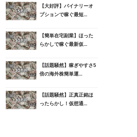
【大好評】バイナリーオ
プションで稼ぐ最短...
【簡単在宅副業】ほった
らかしで稼ぐ最新仮...
【話題騒然】稼ぎやすさ5
倍の海外株簡単運...
【話題騒然】正真正銘ほ
ったらかし！仮想通...