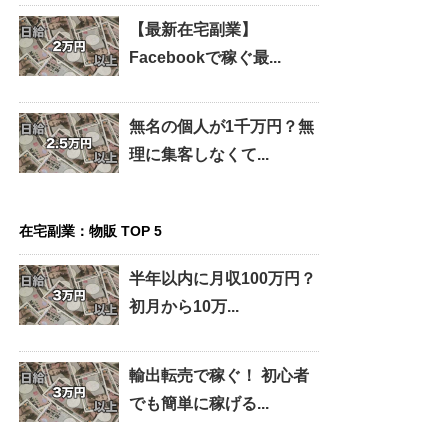
【最新在宅副業】
Facebookで稼ぐ最...
無名の個人が1千万円？無
理に集客しなくて...
在宅副業：物販 TOP 5
半年以内に月収100万円？
初月から10万...
輸出転売で稼ぐ！ 初心者
でも簡単に稼げる...