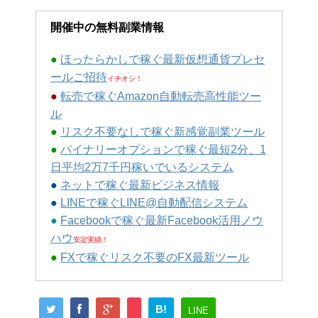
開催中の無料副業情報
●
ほったらかしで稼ぐ最新仮想通貨プレセ
ールご招待
イチオシ！
●
転売で稼ぐAmazon自動転売高性能ツー
ル
●
リスク不要なしで稼ぐ新感覚副業ツール
●
バイナリーオプションで稼ぐ最短2分、1
日平均2万7千円稼いでいるシステム
●
ネットで稼ぐ最新ビジネス情報
●
LINEで稼ぐLINE@自動配信システム
●
Facebookで稼ぐ最新Facebook活用ノウ
ハウ
安定実績！
●
FXで稼ぐリスク不要のFX最新ツール
B!
LINE