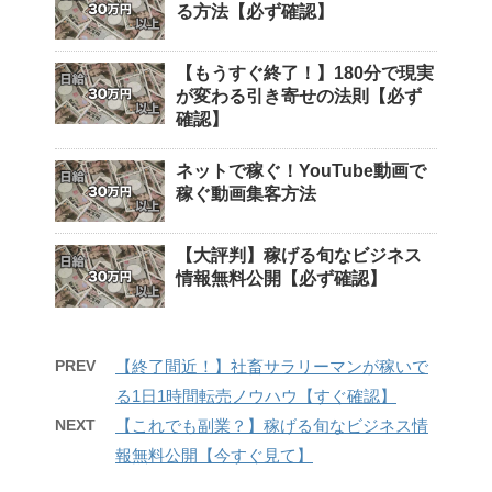
る方法【必ず確認】
【もうすぐ終了！】180分で現実
が変わる引き寄せの法則【必ず
確認】
ネットで稼ぐ！YouTube動画で
稼ぐ動画集客方法
【大評判】稼げる旬なビジネス
情報無料公開【必ず確認】
PREV
【終了間近！】社畜サラリーマンが稼いで
る1日1時間転売ノウハウ【すぐ確認】
NEXT
【これでも副業？】稼げる旬なビジネス情
報無料公開【今すぐ見て】