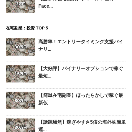
Face...
在宅副業：投資 TOP 5
高勝率！エントリータイミング支援バイ
ナリ...
【大好評】バイナリーオプションで稼ぐ
最短...
【簡単在宅副業】ほったらかしで稼ぐ最
新仮...
【話題騒然】稼ぎやすさ5倍の海外株簡単
運...