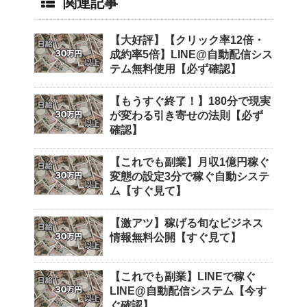
関連記事
【大好評】【クリック率12倍・
成約率5倍】LINE@自動配信シス
テム無料使用【必ず確認】
【もうすぐ終了！】180分で現実
が変わる引き寄せの法則【必ず
確認】
【これでも副業】月収1億円稼ぐ
変態の設定3分で稼ぐ自動システ
ム【すぐ見て】
【激アツ】稼げる旬なビジネス
情報無料公開【すぐ見て】
【これでも副業】LINEで稼ぐ
LINE@自動配信システム【今す
ぐ確認】