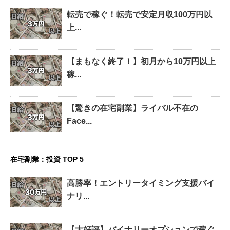
転売で稼ぐ！転売で安定月収100万円以
上...
【まもなく終了！】初月から10万円以上
稼...
【驚きの在宅副業】ライバル不在の
Face...
在宅副業：投資 TOP 5
高勝率！エントリータイミング支援バイ
ナリ...
【大好評】バイナリーオプションで稼ぐ