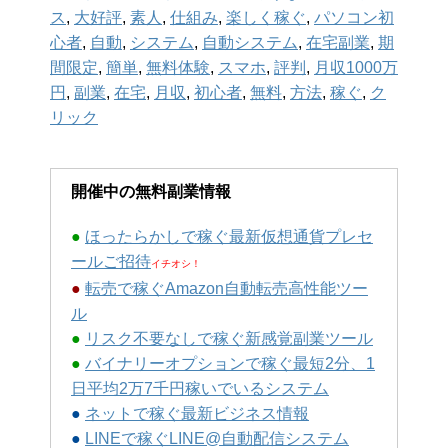
ス
,
大好評
,
素人
,
仕組み
,
楽しく稼ぐ
,
パソコン初
心者
,
自動
,
システム
,
自動システム
,
在宅副業
,
期
間限定
,
簡単
,
無料体験
,
スマホ
,
評判
,
月収1000万
円
,
副業
,
在宅
,
月収
,
初心者
,
無料
,
方法
,
稼ぐ
,
ク
リック
開催中の無料副業情報
●
ほったらかしで稼ぐ最新仮想通貨プレセ
ールご招待
イチオシ！
●
転売で稼ぐAmazon自動転売高性能ツー
ル
●
リスク不要なしで稼ぐ新感覚副業ツール
●
バイナリーオプションで稼ぐ最短2分、1
日平均2万7千円稼いでいるシステム
●
ネットで稼ぐ最新ビジネス情報
●
LINEで稼ぐLINE@自動配信システム