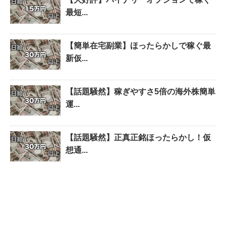
最短...
【簡単在宅副業】ほったらかしで稼ぐ最
新仮...
【話題騒然】稼ぎやすさ5倍の海外株簡単
運...
【話題騒然】正真正銘ほったらかし！仮
想通...