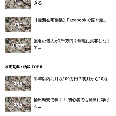
きる...
【最新在宅副業】Facebookで稼ぐ最...
無名の個人が1千万円？無理に集客しなく
て...
在宅副業：物販 TOP 5
半年以内に月収100万円？初月から10万...
輸出転売で稼ぐ！ 初心者でも簡単に稼げ
る...