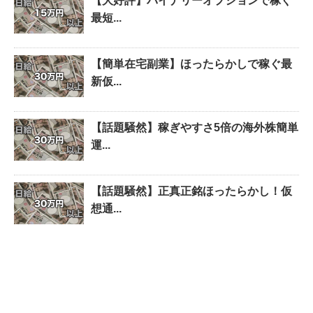
【大好評】バイナリーオプションで稼ぐ
最短...
【簡単在宅副業】ほったらかしで稼ぐ最
新仮...
【話題騒然】稼ぎやすさ5倍の海外株簡単
運...
【話題騒然】正真正銘ほったらかし！仮
想通...