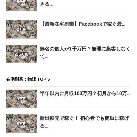
きる...
【最新在宅副業】Facebookで稼ぐ最...
無名の個人が1千万円？無理に集客しなく
て...
在宅副業：物販 TOP 5
半年以内に月収100万円？初月から10万...
輸出転売で稼ぐ！ 初心者でも簡単に稼げ
る...