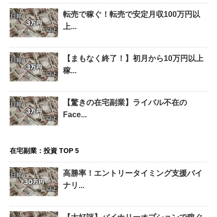
転売で稼ぐ！転売で安定月収100万円以
上...
【まもなく終了！】初月から10万円以上
稼...
【驚きの在宅副業】ライバル不在の
Face...
在宅副業：投資 TOP 5
高勝率！エントリータイミング支援バイ
ナリ...