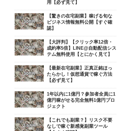
用【必ず見て】
【驚きの在宅副業】稼げる旬な
ビジネス情報無料公開【すぐ確
認】
【大評判】【クリック率12倍・
成約率5倍】LINE@自動配信シス
テム無料使用【とにかく見て】
【最新在宅副業】正真正銘ほっ
たらかし！仮想通貨で稼ぐ方法
【必ず見て】
1年以内に1億円？参加者全員に1
億円稼がせる完全無料1億円プロ
ジェクト
【これでも副業？】リスク不要
なしで稼ぐ新感覚副業ツール