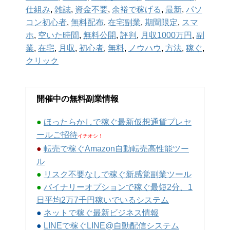
仕組み
,
雑誌
,
資金不要
,
余裕で稼げる
,
最新
,
パソ
コン初心者
,
無料配布
,
在宅副業
,
期間限定
,
スマ
ホ
,
空いた時間
,
無料公開
,
評判
,
月収1000万円
,
副
業
,
在宅
,
月収
,
初心者
,
無料
,
ノウハウ
,
方法
,
稼ぐ
,
クリック
開催中の無料副業情報
●
ほったらかしで稼ぐ最新仮想通貨プレセ
ールご招待
イチオシ！
●
転売で稼ぐAmazon自動転売高性能ツー
ル
●
リスク不要なしで稼ぐ新感覚副業ツール
●
バイナリーオプションで稼ぐ最短2分、1
日平均2万7千円稼いでいるシステム
●
ネットで稼ぐ最新ビジネス情報
●
LINEで稼ぐLINE@自動配信システム