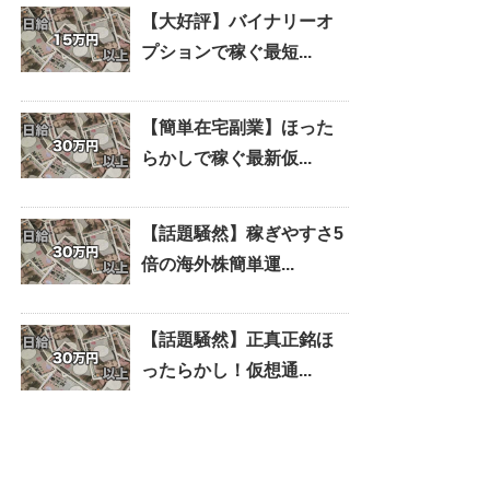
【大好評】バイナリーオ
プションで稼ぐ最短...
【簡単在宅副業】ほった
らかしで稼ぐ最新仮...
【話題騒然】稼ぎやすさ5
倍の海外株簡単運...
【話題騒然】正真正銘ほ
ったらかし！仮想通...