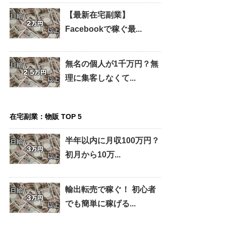
【最新在宅副業】
Facebookで稼ぐ最...
無名の個人が1千万円？無
理に集客しなくて...
在宅副業：物販 TOP 5
半年以内に月収100万円？
初月から10万...
輸出転売で稼ぐ！ 初心者
でも簡単に稼げる...