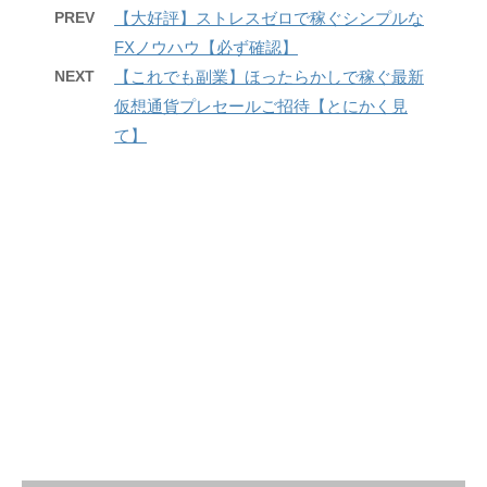
PREV
【大好評】ストレスゼロで稼ぐシンプルな
FXノウハウ【必ず確認】
NEXT
【これでも副業】ほったらかしで稼ぐ最新
仮想通貨プレセールご招待【とにかく見
て】