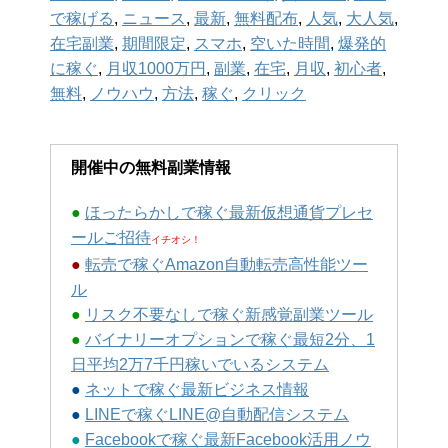
で稼げる
,
ニュース
,
最新
,
無料配布
,
人気
,
大人気
,
在宅副業
,
期間限定
,
スマホ
,
空いた時間
,
爆発的
に稼ぐ
,
月収1000万円
,
副業
,
在宅
,
月収
,
初心者
,
無料
,
ノウハウ
,
方法
,
稼ぐ
,
クリック
開催中の無料副業情報
●
ほったらかしで稼ぐ最新仮想通貨プレセ
ールご招待
イチオシ！
●
転売で稼ぐAmazon自動転売高性能ツー
ル
●
リスク不要なしで稼ぐ新感覚副業ツール
●
バイナリーオプションで稼ぐ最短2分、1
日平均2万7千円稼いでいるシステム
●
ネットで稼ぐ最新ビジネス情報
●
LINEで稼ぐLINE@自動配信システム
●
Facebookで稼ぐ最新Facebook活用ノウ