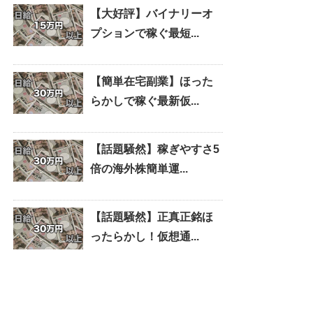
【大好評】バイナリーオ
プションで稼ぐ最短...
【簡単在宅副業】ほった
らかしで稼ぐ最新仮...
【話題騒然】稼ぎやすさ5
倍の海外株簡単運...
【話題騒然】正真正銘ほ
ったらかし！仮想通...