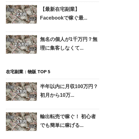
【最新在宅副業】
Facebookで稼ぐ最...
無名の個人が1千万円？無
理に集客しなくて...
在宅副業：物販 TOP 5
半年以内に月収100万円？
初月から10万...
輸出転売で稼ぐ！ 初心者
でも簡単に稼げる...