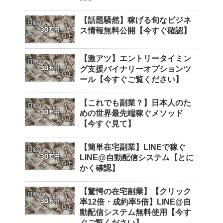
【話題騒然】稼げる旬なビジネ
ス情報無料公開【今すぐ確認】
【激アツ】エントリータイミン
グ支援バイナリーオプションツ
ール【今すぐご覧ください】
【これでも副業？】日本人のた
めの世界最先端稼ぐメソッド
【今すぐ見て】
【簡単在宅副業】LINEで稼ぐ
LINE@自動配信システム【とに
かく確認】
【驚愕の在宅副業】【クリック
率12倍・成約率5倍】LINE@自
動配信システム無料使用【今す
ぐご覧ください】