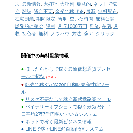
ス
,
最新情報
,
大好評
,
大評判
,
爆発的
,
ネットで稼
ぐ
,
雑誌
,
資金不要
,
余裕で稼げる
,
最新
,
無料配布
,
在宅副業
,
期間限定
,
簡単
,
空いた時間
,
無料公開
,
爆発的に稼ぐ
,
評判
,
月収1000万円
,
副業
,
在宅
,
月
収
,
初心者
,
無料
,
ノウハウ
,
方法
,
稼ぐ
,
クリック
開催中の無料副業情報
●
ほったらかしで稼ぐ最新仮想通貨プレセ
ールご招待
イチオシ！
●
転売で稼ぐAmazon自動転売高性能ツー
ル
●
リスク不要なしで稼ぐ新感覚副業ツール
●
バイナリーオプションで稼ぐ最短2分、1
日平均2万7千円稼いでいるシステム
●
ネットで稼ぐ最新ビジネス情報
●
LINEで稼ぐLINE@自動配信システム