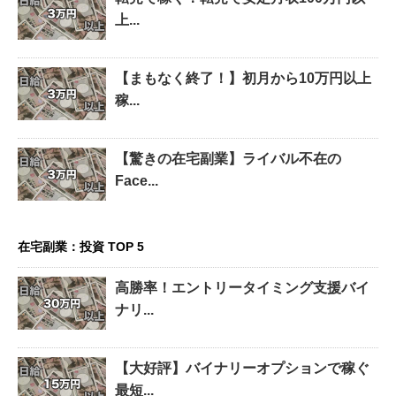
上...
【まもなく終了！】初月から10万円以上
稼...
【驚きの在宅副業】ライバル不在の
Face...
在宅副業：投資 TOP 5
高勝率！エントリータイミング支援バイ
ナリ...
【大好評】バイナリーオプションで稼ぐ
最短...