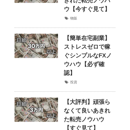
きれた転売ノウハ
ウ【今すぐ見て】
物販
【簡単在宅副業】
ストレスゼロで稼
ぐシンプルなFXノ
ウハウ【必ず確
認】
投資
【大評判】頑張ら
なくて良いあきれ
た転売ノウハウ
【すぐ見て】