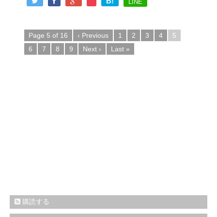
B!
LINE
Page 5 of 16
‹ Previous
1
2
3
4
5
6
7
8
9
Next ›
Last »
購読する