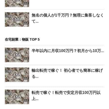
無名の個人が1千万円？無理に集客しなく
て...
在宅副業：物販 TOP 5
半年以内に月収100万円？初月から10万...
輸出転売で稼ぐ！ 初心者でも簡単に稼げ
る...
転売で稼ぐ！転売で安定月収100万円以
上...