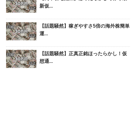
新仮...
【話題騒然】稼ぎやすさ5倍の海外株簡単
運...
【話題騒然】正真正銘ほったらかし！仮
想通...