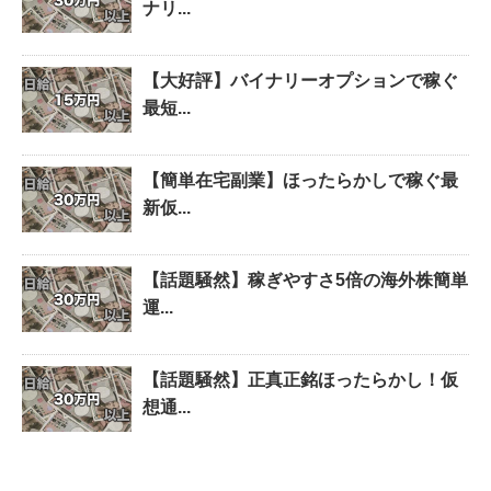
ナリ...
【大好評】バイナリーオプションで稼ぐ
最短...
【簡単在宅副業】ほったらかしで稼ぐ最
新仮...
【話題騒然】稼ぎやすさ5倍の海外株簡単
運...
【話題騒然】正真正銘ほったらかし！仮
想通...