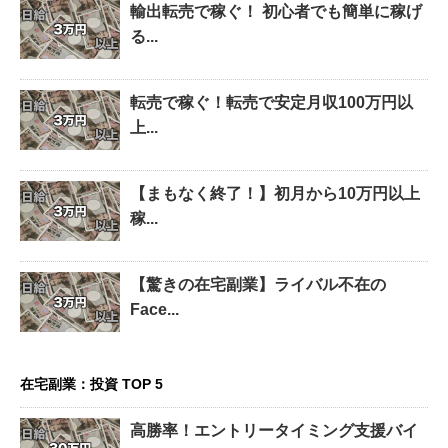
輸出転売で稼ぐ！ 初心者でも簡単に稼げ
る...
転売で稼ぐ！転売で安定月収100万円以
上...
【まもなく終了！】初月から10万円以上
稼...
【驚きの在宅副業】ライバル不在の
Face...
在宅副業：投資 TOP 5
高勝率！エントリータイミング支援バイ