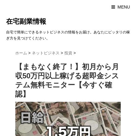
MENU
在宅副業情報
自宅で簡単にできるネットビジネスの情報をお届け。あなたにピッタリの稼
ぎ方を見つけてください。
ホーム
>
ネットビジネス
>
投資
>
【まもなく終了！】初月から月
収50万円以上稼げる超即金シス
テム無料モニター【今すぐ確
認】