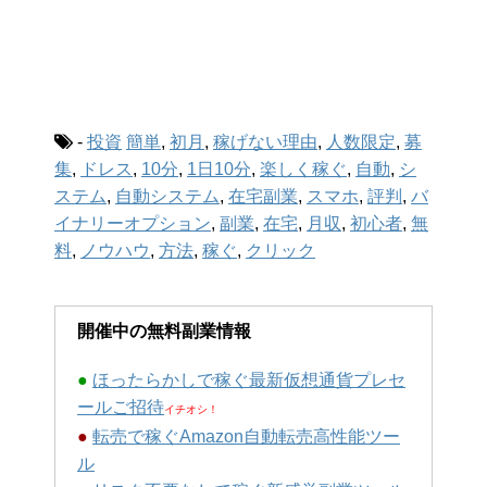
-
投資
簡単
,
初月
,
稼げない理由
,
人数限定
,
募
集
,
ドレス
,
10分
,
1日10分
,
楽しく稼ぐ
,
自動
,
シ
ステム
,
自動システム
,
在宅副業
,
スマホ
,
評判
,
バ
イナリーオプション
,
副業
,
在宅
,
月収
,
初心者
,
無
料
,
ノウハウ
,
方法
,
稼ぐ
,
クリック
開催中の無料副業情報
●
ほったらかしで稼ぐ最新仮想通貨プレセ
ールご招待
イチオシ！
●
転売で稼ぐAmazon自動転売高性能ツー
ル