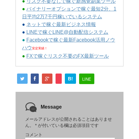
●
リスク不要なしで稼ぐ新感覚副業ツール
●
バイナリーオプションで稼ぐ最短2分、1
日平均2万7千円稼いでいるシステム
●
ネットで稼ぐ最新ビジネス情報
●
LINEで稼ぐLINE@自動配信システム
●
Facebookで稼ぐ最新Facebook活用ノウ
ハウ
安定実績！
●
FXで稼ぐリスク不要のFX最新ツール
B!
LINE
Message
メールアドレスが公開されることはありませ
ん。
*
が付いている欄は必須項目です
コメント