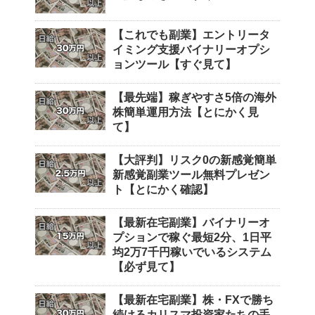
【これでも副業】エントリータ
イミング支援バイナリーオプシ
ョンツール【すぐ見て】
【最先端】稼ぎやすさ5倍の海外
株簡単運用方法【とにかく見
て】
【大評判】リスク0の新感覚簡単
新感覚副業ツール無料プレゼン
ト【とにかく確認】
【最新在宅副業】バイナリーオ
プションで稼ぐ最短2分、1日平
均2万7千円稼いでいるシステム
【必ず見て】
【最新在宅副業】株・FXで勝ち
続けるカリスマ投資家たちの手