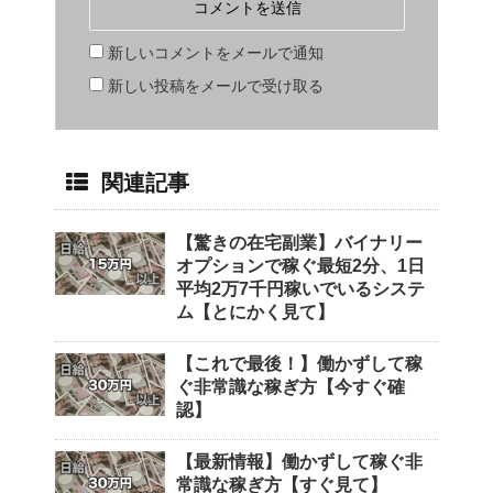
新しいコメントをメールで通知
新しい投稿をメールで受け取る
関連記事
【驚きの在宅副業】バイナリー
オプションで稼ぐ最短2分、1日
平均2万7千円稼いでいるシステ
ム【とにかく見て】
【これで最後！】働かずして稼
ぐ非常識な稼ぎ方【今すぐ確
認】
【最新情報】働かずして稼ぐ非
常識な稼ぎ方【すぐ見て】