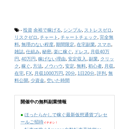
-
投資
余裕で稼げる
,
シンプル
,
ストレスゼロ
,
リスクゼロ
,
チャート
,
チャートチェック
,
完全無
料
,
無理のない程度
,
期間限定
,
在宅副業
,
スマホ
,
雑誌
,
仕組み
,
秘密
,
楽に稼ぐ
,
ドレス
,
月収40万
円
,
40万円
,
稼げない理由
,
安定収入
,
副業
,
クリッ
ク
,
稼ぐ
,
方法
,
ノウハウ
,
安定
,
無料
,
初心者
,
月収
,
在宅
,
FX
,
月収1000万円
,
20分
,
1日20分
,
評判
,
無
料公開
,
少資金
,
空いた時間
開催中の無料副業情報
●
ほったらかしで稼ぐ最新仮想通貨プレセ
ールご招待
イチオシ！