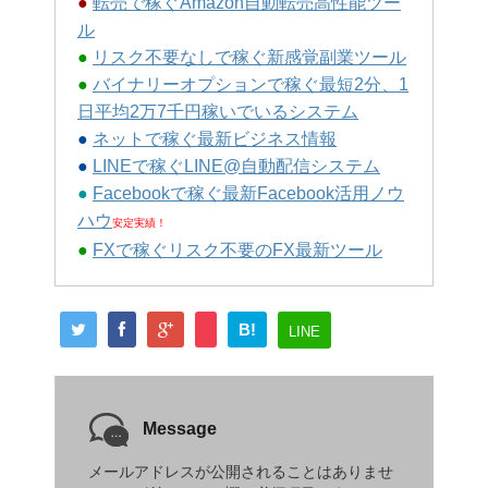
●
転売で稼ぐAmazon自動転売高性能ツー
ル
●
リスク不要なしで稼ぐ新感覚副業ツール
●
バイナリーオプションで稼ぐ最短2分、1
日平均2万7千円稼いでいるシステム
●
ネットで稼ぐ最新ビジネス情報
●
LINEで稼ぐLINE@自動配信システム
●
Facebookで稼ぐ最新Facebook活用ノウ
ハウ
安定実績！
●
FXで稼ぐリスク不要のFX最新ツール
B!
LINE
Message
メールアドレスが公開されることはありませ