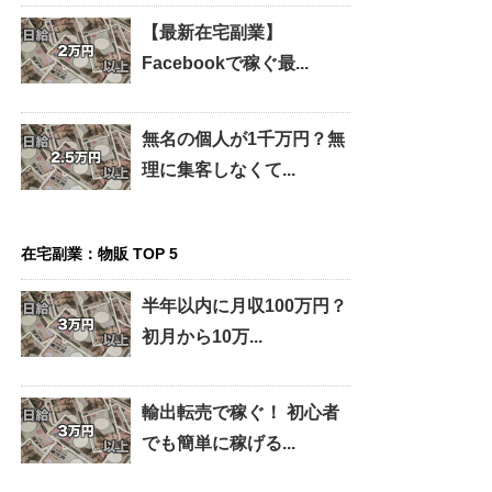
【最新在宅副業】
Facebookで稼ぐ最...
無名の個人が1千万円？無
理に集客しなくて...
在宅副業：物販 TOP 5
半年以内に月収100万円？
初月から10万...
輸出転売で稼ぐ！ 初心者
でも簡単に稼げる...