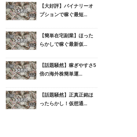
【大好評】バイナリーオ
プションで稼ぐ最短...
【簡単在宅副業】ほった
らかしで稼ぐ最新仮...
【話題騒然】稼ぎやすさ5
倍の海外株簡単運...
【話題騒然】正真正銘ほ
ったらかし！仮想通...