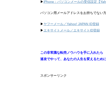
▶︎
iPhone：パソコンメールの受信設定【Ya
パソコン用メールアドレスをお持ちでない
▶︎
ヤフーメール／Yahoo!
JAPAN ID登録
▶︎
エキサイトメール／エキサイトID登録
この非常識な転売ノウハウを手に入れたら
速攻でやって、あなたの人生を変えるため
スポンサーリンク