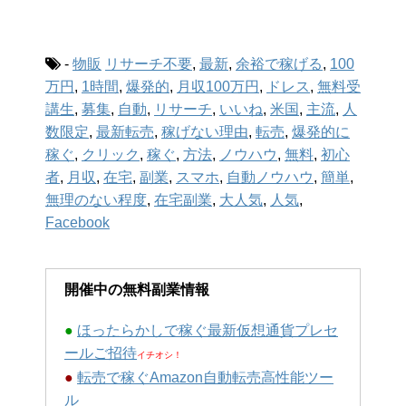
-
物販
リサーチ不要
,
最新
,
余裕で稼げる
,
100
万円
,
1時間
,
爆発的
,
月収100万円
,
ドレス
,
無料受
講生
,
募集
,
自動
,
リサーチ
,
いいね
,
米国
,
主流
,
人
数限定
,
最新転売
,
稼げない理由
,
転売
,
爆発的に
稼ぐ
,
クリック
,
稼ぐ
,
方法
,
ノウハウ
,
無料
,
初心
者
,
月収
,
在宅
,
副業
,
スマホ
,
自動ノウハウ
,
簡単
,
無理のない程度
,
在宅副業
,
大人気
,
人気
,
Facebook
開催中の無料副業情報
●
ほったらかしで稼ぐ最新仮想通貨プレセ
ールご招待
イチオシ！
●
転売で稼ぐAmazon自動転売高性能ツー
ル