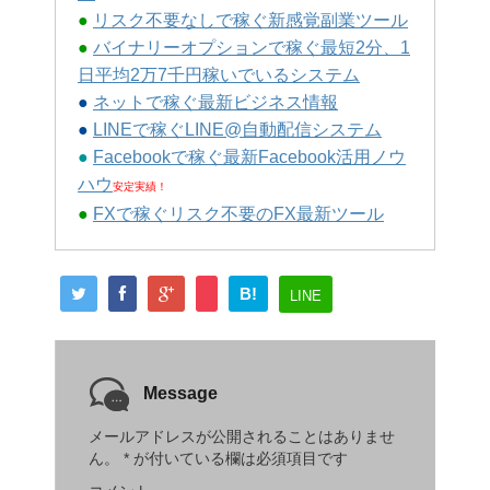
●
リスク不要なしで稼ぐ新感覚副業ツール
●
バイナリーオプションで稼ぐ最短2分、1
日平均2万7千円稼いでいるシステム
●
ネットで稼ぐ最新ビジネス情報
●
LINEで稼ぐLINE@自動配信システム
●
Facebookで稼ぐ最新Facebook活用ノウ
ハウ
安定実績！
●
FXで稼ぐリスク不要のFX最新ツール
B!
LINE
Message
メールアドレスが公開されることはありませ
ん。
*
が付いている欄は必須項目です