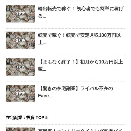
輸出転売で稼ぐ！ 初心者でも簡単に稼げ
る...
転売で稼ぐ！転売で安定月収100万円以
上...
【まもなく終了！】初月から10万円以上
稼...
【驚きの在宅副業】ライバル不在の
Face...
在宅副業：投資 TOP 5