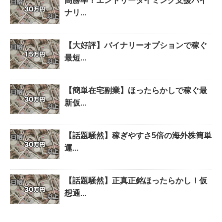
高勝率！エントリータイミング支援バイ
ナリ...
【大好評】バイナリーオプションで稼ぐ
最短...
【簡単在宅副業】ほったらかしで稼ぐ最
新仮...
【話題騒然】稼ぎやすさ5倍の海外株簡単
運...
【話題騒然】正真正銘ほったらかし！仮
想通...