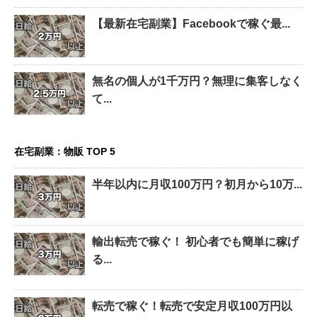
【最新在宅副業】Facebookで稼ぐ最...
無名の個人が1千万円？無理に集客しなく
て...
在宅副業：物販 TOP 5
半年以内に月収100万円？初月から10万...
輸出転売で稼ぐ！ 初心者でも簡単に稼げ
る...
転売で稼ぐ！転売で安定月収100万円以