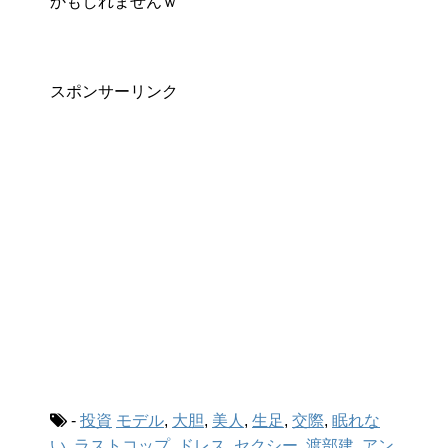
かもしれませんｗ
スポンサーリンク
-
投資
モデル
,
大胆
,
美人
,
生足
,
交際
,
眠れな
い
,
ラストコップ
,
ドレス
,
セクシー
,
渡部建
,
アン