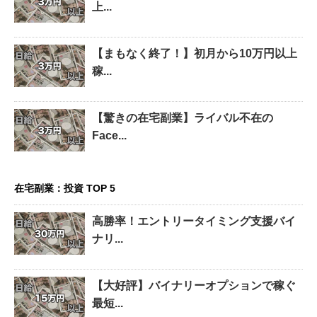
上...
【まもなく終了！】初月から10万円以上
稼...
【驚きの在宅副業】ライバル不在の
Face...
在宅副業：投資 TOP 5
高勝率！エントリータイミング支援バイ
ナリ...
【大好評】バイナリーオプションで稼ぐ
最短...