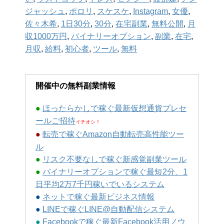
ジャッシュ
,
ポロリ
,
スケスケ
,
Instagram
,
女優
,
佐々木希
,
1日30分
,
30分
,
在宅副業
,
無料公開
,
月
収1000万円
,
バイナリーオプション
,
副業
,
在宅
,
月収
,
給料
,
初心者
,
ツール
,
無料
開催中の無料副業情報
●
ほったらかしで稼ぐ最新仮想通貨プレセ
ールご招待
イチオシ！
●
転売で稼ぐAmazon自動転売高性能ツー
ル
●
リスク不要なしで稼ぐ新感覚副業ツール
●
バイナリーオプションで稼ぐ最短2分、1
日平均2万7千円稼いでいるシステム
●
ネットで稼ぐ最新ビジネス情報
●
LINEで稼ぐLINE@自動配信システム
●
Facebookで稼ぐ最新Facebook活用ノウ