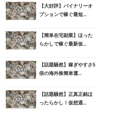
【大好評】バイナリーオ
プションで稼ぐ最短...
【簡単在宅副業】ほった
らかしで稼ぐ最新仮...
【話題騒然】稼ぎやすさ5
倍の海外株簡単運...
【話題騒然】正真正銘ほ
ったらかし！仮想通...