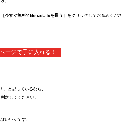
ック。
て
［今すぐ無料でBelizeLifeを貰う］
をクリックしてお進みくださ
ページで手に入れる！
や！」と思っているなら、
て判定してください。
ればいいんです。