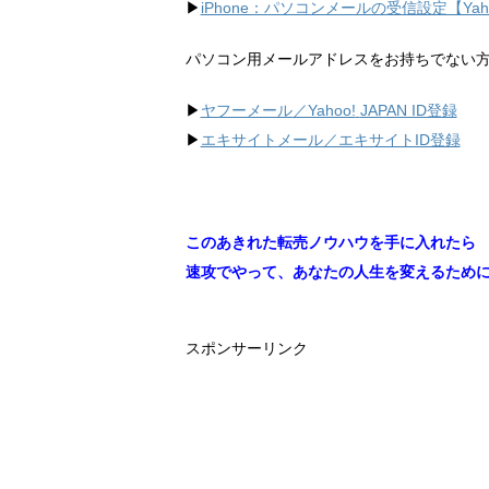
▶︎
iPhone：パソコンメールの受信設定【Ya
パソコン用メールアドレスをお持ちでない
▶︎
ヤフーメール／Yahoo!
JAPAN ID登録
▶︎
エキサイトメール／エキサイトID登録
このあきれた転売ノウハウを手に入れたら
速攻でやって、あなたの人生を変えるため
スポンサーリンク