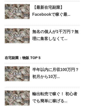
【最新在宅副業】
Facebookで稼ぐ最...
無名の個人が1千万円？無
理に集客しなくて...
在宅副業：物販 TOP 5
半年以内に月収100万円？
初月から10万...
輸出転売で稼ぐ！ 初心者
でも簡単に稼げる...