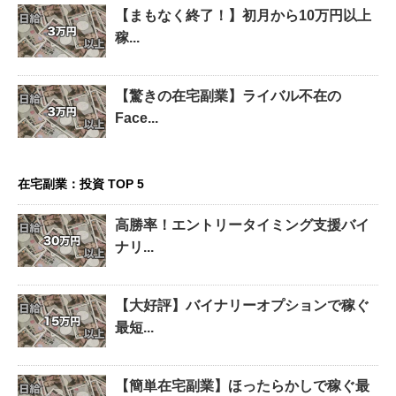
【まもなく終了！】初月から10万円以上
稼...
【驚きの在宅副業】ライバル不在の
Face...
在宅副業：投資 TOP 5
高勝率！エントリータイミング支援バイ
ナリ...
【大好評】バイナリーオプションで稼ぐ
最短...
【簡単在宅副業】ほったらかしで稼ぐ最