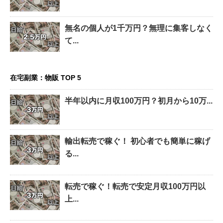
無名の個人が1千万円？無理に集客しなく
て...
在宅副業：物販 TOP 5
半年以内に月収100万円？初月から10万...
輸出転売で稼ぐ！ 初心者でも簡単に稼げ
る...
転売で稼ぐ！転売で安定月収100万円以
上...