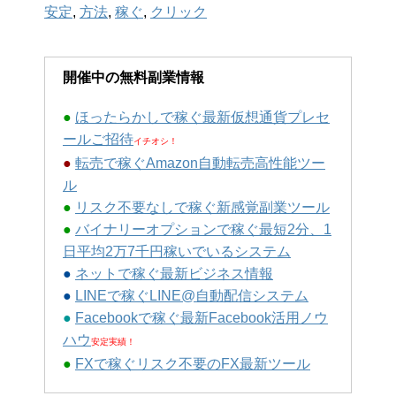
安定
,
方法
,
稼ぐ
,
クリック
開催中の無料副業情報
●
ほったらかしで稼ぐ最新仮想通貨プレセ
ールご招待
イチオシ！
●
転売で稼ぐAmazon自動転売高性能ツー
ル
●
リスク不要なしで稼ぐ新感覚副業ツール
●
バイナリーオプションで稼ぐ最短2分、1
日平均2万7千円稼いでいるシステム
●
ネットで稼ぐ最新ビジネス情報
●
LINEで稼ぐLINE@自動配信システム
●
Facebookで稼ぐ最新Facebook活用ノウ
ハウ
安定実績！
●
FXで稼ぐリスク不要のFX最新ツール