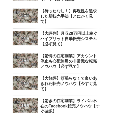
【待ったなし！】再現性を追求
した新転売手法【とにかく見
て】
【大評判】月収20万円以上稼ぐ
ハイブリット自動転売システム
【必ず見て】
【驚愕の在宅副業】アカウント
停止も心配無用の非常識な転売
ノウハウ【必ず見て】
【大好評】頑張らなくて良いあ
きれた転売ノウハウ【今すぐ見
て】
【驚きの在宅副業】ライバル不
在のFacebook転売ノウハウ【す
ぐ確認】