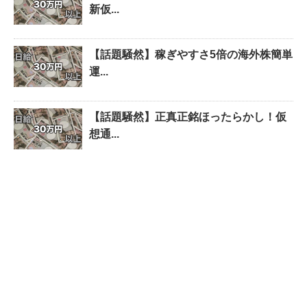
新仮...
【話題騒然】稼ぎやすさ5倍の海外株簡単
運...
【話題騒然】正真正銘ほったらかし！仮
想通...