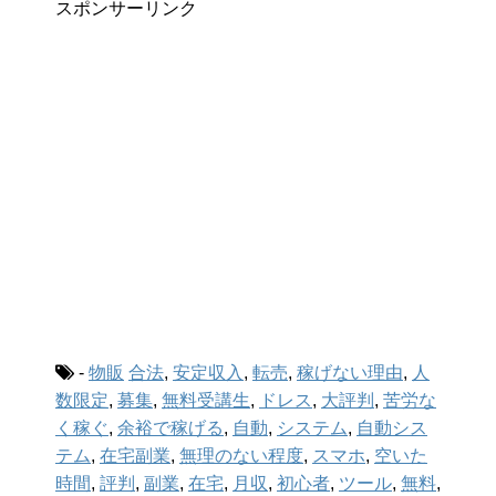
スポンサーリンク
-
物販
合法
,
安定収入
,
転売
,
稼げない理由
,
人
数限定
,
募集
,
無料受講生
,
ドレス
,
大評判
,
苦労な
く稼ぐ
,
余裕で稼げる
,
自動
,
システム
,
自動シス
テム
,
在宅副業
,
無理のない程度
,
スマホ
,
空いた
時間
,
評判
,
副業
,
在宅
,
月収
,
初心者
,
ツール
,
無料
,