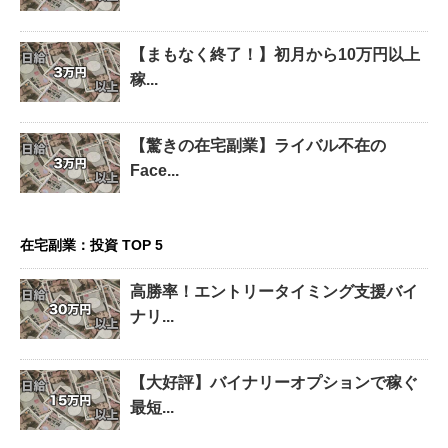
【まもなく終了！】初月から10万円以上
稼...
【驚きの在宅副業】ライバル不在の
Face...
在宅副業：投資 TOP 5
高勝率！エントリータイミング支援バイ
ナリ...
【大好評】バイナリーオプションで稼ぐ
最短...