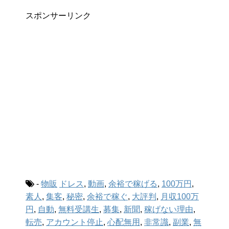
スポンサーリンク
-
物販
ドレス
,
動画
,
余裕で稼げる
,
100万円
,
素人
,
集客
,
秘密
,
余裕で稼ぐ
,
大評判
,
月収100万
円
,
自動
,
無料受講生
,
募集
,
新聞
,
稼げない理由
,
転売
,
アカウント停止
,
心配無用
,
非常識
,
副業
,
無