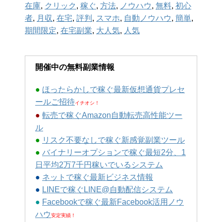
在庫
,
クリック
,
稼ぐ
,
方法
,
ノウハウ
,
無料
,
初心
者
,
月収
,
在宅
,
評判
,
スマホ
,
自動ノウハウ
,
簡単
,
期間限定
,
在宅副業
,
大人気
,
人気
開催中の無料副業情報
●
ほったらかしで稼ぐ最新仮想通貨プレセ
ールご招待
イチオシ！
●
転売で稼ぐAmazon自動転売高性能ツー
ル
●
リスク不要なしで稼ぐ新感覚副業ツール
●
バイナリーオプションで稼ぐ最短2分、1
日平均2万7千円稼いでいるシステム
●
ネットで稼ぐ最新ビジネス情報
●
LINEで稼ぐLINE@自動配信システム
●
Facebookで稼ぐ最新Facebook活用ノウ
ハウ
安定実績！