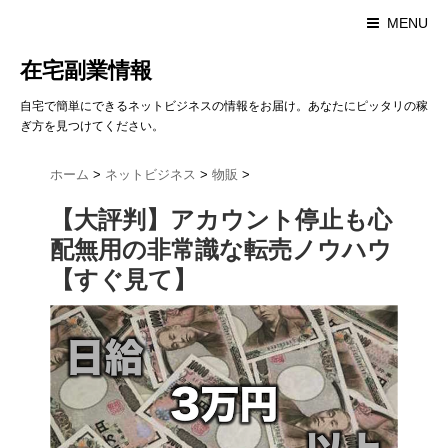
MENU
在宅副業情報
自宅で簡単にできるネットビジネスの情報をお届け。あなたにピッタリの稼
ぎ方を見つけてください。
ホーム
>
ネットビジネス
>
物販
>
【大評判】アカウント停止も心
配無用の非常識な転売ノウハウ
【すぐ見て】