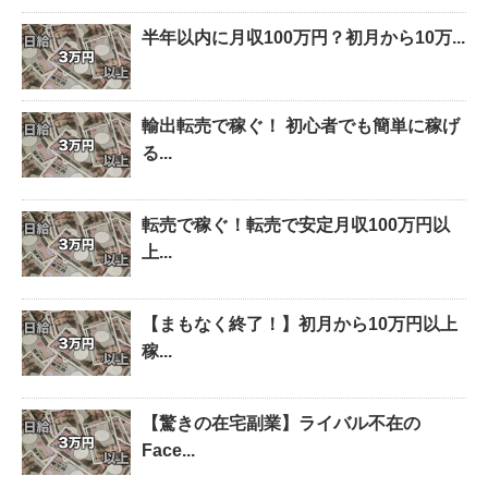
半年以内に月収100万円？初月から10万...
輸出転売で稼ぐ！ 初心者でも簡単に稼げ
る...
転売で稼ぐ！転売で安定月収100万円以
上...
【まもなく終了！】初月から10万円以上
稼...
【驚きの在宅副業】ライバル不在の
Face...