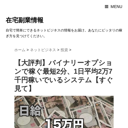
MENU
在宅副業情報
自宅で簡単にできるネットビジネスの情報をお届け。あなたにピッタリの稼
ぎ方を見つけてください。
ホーム
>
ネットビジネス
>
投資
>
【大評判】バイナリーオプショ
ンで稼ぐ最短2分、1日平均2万7
千円稼いでいるシステム【すぐ
見て】