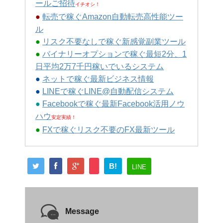
ールご招待
イチオシ！
●
転売で稼ぐAmazon自動転売高性能ツー
ル
●
リスク不要なしで稼ぐ新感覚副業ツール
●
バイナリーオプションで稼ぐ最短2分、1
日平均2万7千円稼いでいるシステム
●
ネットで稼ぐ最新ビジネス情報
●
LINEで稼ぐLINE@自動配信システム
●
Facebookで稼ぐ最新Facebook活用ノウ
ハウ
安定実績！
●
FXで稼ぐリスク不要のFX最新ツール
B!
LINE
Message