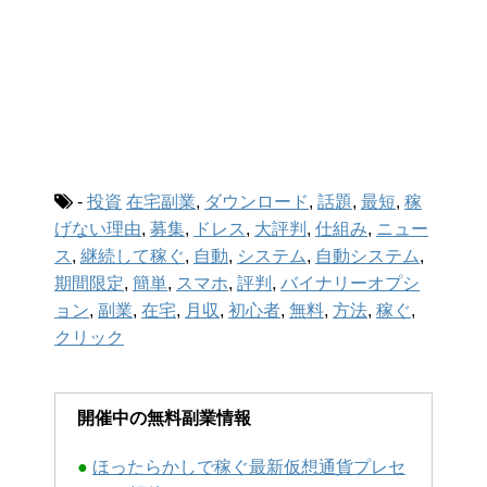
-
投資
在宅副業
,
ダウンロード
,
話題
,
最短
,
稼
げない理由
,
募集
,
ドレス
,
大評判
,
仕組み
,
ニュー
ス
,
継続して稼ぐ
,
自動
,
システム
,
自動システム
,
期間限定
,
簡単
,
スマホ
,
評判
,
バイナリーオプシ
ョン
,
副業
,
在宅
,
月収
,
初心者
,
無料
,
方法
,
稼ぐ
,
クリック
開催中の無料副業情報
●
ほったらかしで稼ぐ最新仮想通貨プレセ