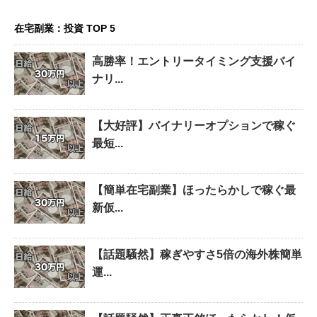
在宅副業：投資 TOP 5
高勝率！エントリータイミング支援バイ
ナリ...
【大好評】バイナリーオプションで稼ぐ
最短...
【簡単在宅副業】ほったらかしで稼ぐ最
新仮...
【話題騒然】稼ぎやすさ5倍の海外株簡単
運...