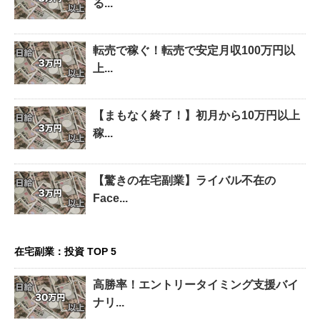
る...
転売で稼ぐ！転売で安定月収100万円以
上...
【まもなく終了！】初月から10万円以上
稼...
【驚きの在宅副業】ライバル不在の
Face...
在宅副業：投資 TOP 5
高勝率！エントリータイミング支援バイ
ナリ...