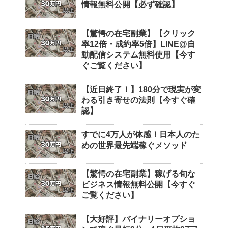
情報無料公開【必ず確認】
【驚愕の在宅副業】【クリック
率12倍・成約率5倍】LINE@自
動配信システム無料使用【今す
ぐご覧ください】
【近日終了！】180分で現実が変
わる引き寄せの法則【今すぐ確
認】
すでに4万人が体感！日本人のた
めの世界最先端稼ぐメソッド
【驚愕の在宅副業】稼げる旬な
ビジネス情報無料公開【今すぐ
ご覧ください】
【大好評】バイナリーオプショ