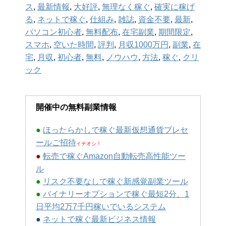
ス
,
最新情報
,
大好評
,
無理なく稼ぐ
,
確実に稼げ
る
,
ネットで稼ぐ
,
仕組み
,
雑誌
,
資金不要
,
最新
,
パソコン初心者
,
無料配布
,
在宅副業
,
期間限定
,
スマホ
,
空いた時間
,
評判
,
月収1000万円
,
副業
,
在
宅
,
月収
,
初心者
,
無料
,
ノウハウ
,
方法
,
稼ぐ
,
クリ
ック
開催中の無料副業情報
●
ほったらかしで稼ぐ最新仮想通貨プレセ
ールご招待
イチオシ！
●
転売で稼ぐAmazon自動転売高性能ツー
ル
●
リスク不要なしで稼ぐ新感覚副業ツール
●
バイナリーオプションで稼ぐ最短2分、1
日平均2万7千円稼いでいるシステム
●
ネットで稼ぐ最新ビジネス情報