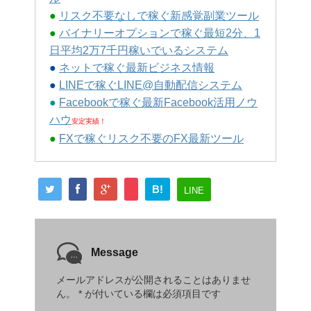
●
リスク不要なしで稼ぐ新感覚副業ツール
●
バイナリーオプションで稼ぐ最短2分、1
日平均2万7千円稼いでいるシステム
●
ネットで稼ぐ最新ビジネス情報
●
LINEで稼ぐLINE@自動配信システム
●
Facebookで稼ぐ最新Facebook活用ノウ
ハウ
安定実績！
●
FXで稼ぐリスク不要のFX最新ツール
B!
LINE
Message
メールアドレスが公開されることはありませ
ん。
*
が付いている欄は必須項目です