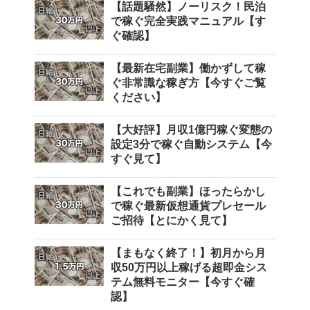
【話題騒然】ノーリスク！民泊
で稼ぐ完全実践マニュアル【す
ぐ確認】
【最新在宅副業】働かずして稼
ぐ非常識な稼ぎ方【今すぐご覧
ください】
【大好評】月収1億円稼ぐ変態の
設定3分で稼ぐ自動システム【今
すぐ見て】
【これでも副業】ほったらかし
で稼ぐ最新仮想通貨プレセール
ご招待【とにかく見て】
【まもなく終了！】初月から月
収50万円以上稼げる超即金シス
テム無料モニター【今すぐ確
認】