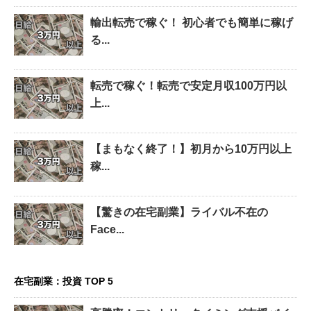
輸出転売で稼ぐ！ 初心者でも簡単に稼げ
る...
転売で稼ぐ！転売で安定月収100万円以
上...
【まもなく終了！】初月から10万円以上
稼...
【驚きの在宅副業】ライバル不在の
Face...
在宅副業：投資 TOP 5