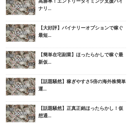
高勝率！エントリータイミング支援バイ
ナリ...
【大好評】バイナリーオプションで稼ぐ
最短...
【簡単在宅副業】ほったらかしで稼ぐ最
新仮...
【話題騒然】稼ぎやすさ5倍の海外株簡単
運...
【話題騒然】正真正銘ほったらかし！仮
想通...