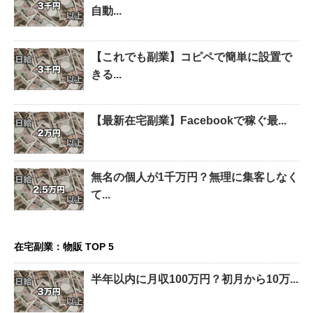
自動...
【これでも副業】コピペで簡単に設置で
きる...
【最新在宅副業】Facebookで稼ぐ最...
無名の個人が1千万円？無理に集客しなく
て...
在宅副業：物販 TOP 5
半年以内に月収100万円？初月から10万...