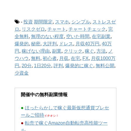
-
投資
期間限定
,
スマホ
,
シンプル
,
ストレスゼ
ロ
,
リスクゼロ
,
チャート
,
チャートチェック
,
完
全無料
,
無理のない程度
,
空いた時間
,
在宅副業
,
爆発的
,
秘密
,
大評判
,
ドレス
,
月収40万円
,
40万
円
,
稼げない理由
,
副業
,
クリック
,
稼ぐ
,
方法
,
ノ
ウハウ
,
無料
,
初心者
,
月収
,
在宅
,
FX
,
月収1000万
円
,
20分
,
1日20分
,
評判
,
爆発的に稼ぐ
,
無料公開
,
少資金
開催中の無料副業情報
●
ほったらかしで稼ぐ最新仮想通貨プレセ
ールご招待
イチオシ！
●
転売で稼ぐAmazon自動転売高性能ツー
ル