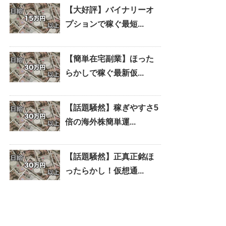
【大好評】バイナリーオ
プションで稼ぐ最短...
【簡単在宅副業】ほった
らかしで稼ぐ最新仮...
【話題騒然】稼ぎやすさ5
倍の海外株簡単運...
【話題騒然】正真正銘ほ
ったらかし！仮想通...