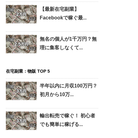
【最新在宅副業】
Facebookで稼ぐ最...
無名の個人が1千万円？無
理に集客しなくて...
在宅副業：物販 TOP 5
半年以内に月収100万円？
初月から10万...
輸出転売で稼ぐ！ 初心者
でも簡単に稼げる...