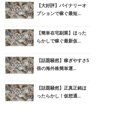
【大好評】バイナリーオ
プションで稼ぐ最短...
【簡単在宅副業】ほった
らかしで稼ぐ最新仮...
【話題騒然】稼ぎやすさ5
倍の海外株簡単運...
【話題騒然】正真正銘ほ
ったらかし！仮想通...