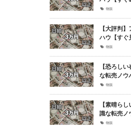
物販
【大評判】
ハウ【すぐ
物販
【恐ろしい
な転売ノウ
物販
【素晴らし
識な転売ノ
物販