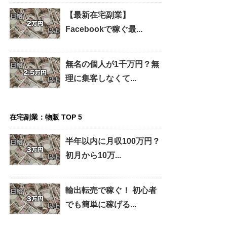
【最新在宅副業】
Facebookで稼ぐ最...
無名の個人が1千万円？無
理に集客しなくて...
在宅副業：物販 TOP 5
半年以内に月収100万円？
初月から10万...
輸出転売で稼ぐ！ 初心者
でも簡単に稼げる...