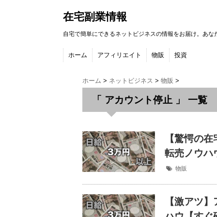
在宅副業情報
自宅で簡単にできるネットビジネスの情報をお届け。あな
ホーム
アフィリエイト
物販
投資
ホーム
>
ネットビジネス
>
物販
>
「 アカウント停止 」 一覧
【驚愕の在
転売ノウハ
物販
【激アツ】
ハウ【すぐ